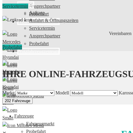
Kontakt
Servicetermin
Ansprechpartner
Anfrage
Probefahrt
Anfahrt & Öffnungszeiten
Nutzfahrzeugzentrum
Servicetermin
Vereinbaren 
Ansprechpartner
Probefahrt
Probefahrt
Nutzfahrzeugzentrum
IHRE ONLINE-FAHRZEUGS
Marke
Modell
Karosse
202 Fahrzeuge
✕
Fahrzeuge
Fahrzeugmarkt
Probefahrt