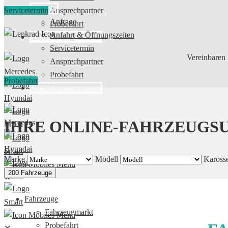
Kontakt
Servicetermin
Ansprechpartner
Anfrage
Probefahrt
Anfahrt & Öffnungszeiten
Nutzfahrzeugzentrum
Servicetermin
Vereinbaren 
Ansprechpartner
Probefahrt
Probefahrt
Nutzfahrzeugzentrum
IHRE ONLINE-FAHRZEUGS
Marke
Modell
Karosse
200 Fahrzeuge
✕
Fahrzeuge
Fahrzeugmarkt
Probefahrt