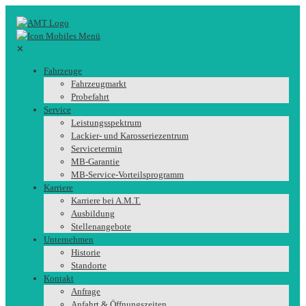
✕
Fahrzeuge
Fahrzeugmarkt
Probefahrt
Service
Leistungsspektrum
Lackier- und Karosseriezentrum
Servicetermin
MB-Garantie
MB-Service-Vorteilsprogramm
Karriere
Karriere bei A.M.T.
Ausbildung
Stellenangebote
Unternehmen
Historie
Standorte
Kontakt
Anfrage
Anfahrt & Öffnungszeiten