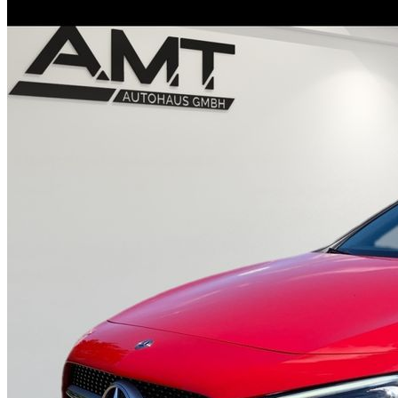
Unternehmen
Probefahrt
Historie
Nutzfahrzeugzentrum
Standorte
Kontakt
Anfrage
Anfahrt & Öffnungszeiten
Servicetermin
Ansprechpartner
Probefahrt
Nutzfahrzeugzentrum