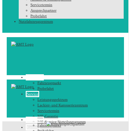
Servicetermin
Ansprechpartner
Probefahrt
Nutzfahrzeugzentrum
Fahrzeuge
Fahrzeugmarkt
Probefahrt
Service
Leistungsspektrum
Lackier- und Karosseriezentrum
Servicetermin
MB-Garantie
Fahrzeuge
MB-Service-Vorteilsprogramm
Fahrzeugmarkt
Karriere
Probefahrt