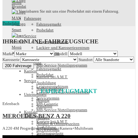
✕
Vereinbaren Sie mit uns eine Probefahrt mit einem Fahrzeug.
Fahrzeuge
Probefahrt
Fahrzeugmarkt
Probefahrt
Service
IHRE ONLINE-FAHRZEUGSUCHE
Leistungsspektrum
Lackier- und Karosseriezentrum
✕
Servicetermin
Marke
Modell
MB-Garantie
Karosserie
Standort
Fahrzeuge
MB-Service-Vorteilsprogramm
200 Fahrzeuge
Fahrzeugmarkt
Karriere
Probefahrt
Karriere bei A.M.T.
Service
Ausbildung
Leistungsspektrum
Stellenangebote
FAHRZEUGMARKT
Lackier- und Karosseriezentrum
Unternehmen
Servicetermin
Historie
Erlenbach
MB-Garantie
Standorte
MB-Service-Vorteilsprogramm
Kontakt
MERCEDES-BENZ A 220
Karriere
Anfrage
Karriere bei A.M.T.
Anfahrt & Öffnungszeiten
Ausbildung
A 220 4M Progressive+Panorama+Kamera+Multibeam
Servicetermin
Stellenangebote
Ansprechpartner