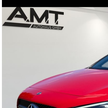
Unternehmen
Probefahrt
Historie
Nutzfahrzeugzentrum
Standorte
Kontakt
Anfrage
Anfahrt & Öffnungszeiten
Servicetermin
Ansprechpartner
Probefahrt
Nutzfahrzeugzentrum