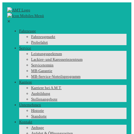
✕
Fahrzeuge
Fahrzeugmarkt
Probefahrt
Service
Leistungsspektrum
Lackier- und Karosseriezentrum
Servicetermin
MB-Garantie
MB-Service-Vorteilsprogramm
Karriere
Karriere bei A.M.T.
Ausbildung
Stellenangebote
Unternehmen
Historie
Standorte
Kontakt
Anfrage
Anfahrt & Öffnungszeiten