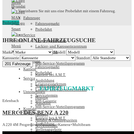
✕
Vereinbaren Sie mit uns eine Probefahrt mit einem Fahrzeug.
Fahrzeuge
Probefahrt
Fahrzeugmarkt
Probefahrt
Service
IHRE ONLINE-FAHRZEUGSUCHE
Leistungsspektrum
Lackier- und Karosseriezentrum
✕
Servicetermin
Marke
Modell
MB-Garantie
Karosserie
Standort
Fahrzeuge
MB-Service-Vorteilsprogramm
201 Fahrzeuge
Fahrzeugmarkt
Karriere
Probefahrt
Karriere bei A.M.T.
Service
Ausbildung
Leistungsspektrum
Stellenangebote
FAHRZEUGMARKT
Lackier- und Karosseriezentrum
Unternehmen
Servicetermin
Historie
Erlenbach
MB-Garantie
Standorte
MB-Service-Vorteilsprogramm
Kontakt
MERCEDES-BENZ A 220
Karriere
Anfrage
Karriere bei A.M.T.
Anfahrt & Öffnungszeiten
Ausbildung
A 220 4M Progressive+Panorama+Kamera+Multibeam
Servicetermin
Stellenangebote
Ansprechpartner