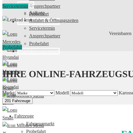
Kontakt
Servicetermin
Ansprechpartner
Anfrage
Probefahrt
Anfahrt & Öffnungszeiten
Nutzfahrzeugzentrum
Servicetermin
Vereinbaren 
Ansprechpartner
Probefahrt
Probefahrt
Nutzfahrzeugzentrum
IHRE ONLINE-FAHRZEUGS
Marke
Modell
Karosse
201 Fahrzeuge
✕
Fahrzeuge
Fahrzeugmarkt
Probefahrt