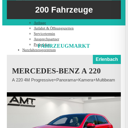
Unternehmen
Probefahrt
Historie
200 Fahrzeuge
Nutzfahrzeugzentrum
Standorte
Kontakt
Anfrage
Anfahrt & Öffnungszeiten
Servicetermin
Ansprechpartner
Probefahrt
FAHRZEUGMARKT
Nutzfahrzeugzentrum
Erlenbach
MERCEDES-BENZ A 220
A 220 4M Progressive+Panorama+Kamera+Multibeam