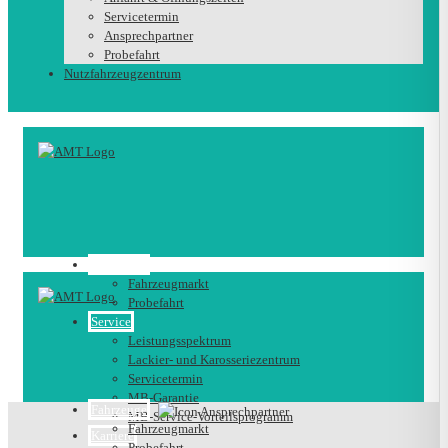
Servicetermin
Ansprechpartner
Probefahrt
Nutzfahrzeugzentrum
Fahrzeuge
Fahrzeugmarkt
Probefahrt
Service
Leistungsspektrum
Lackier- und Karosseriezentrum
Servicetermin
MB-Garantie
Fahrzeuge
MB-Service-Vorteilsprogramm
Fahrzeugmarkt
Karriere
Probefahrt