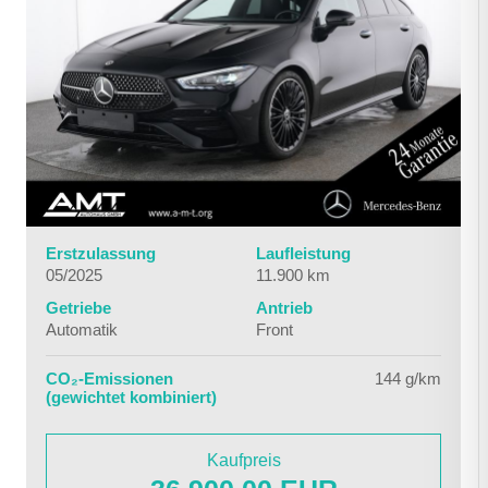
Erstzulassung
Laufleistung
05/2025
11.900 km
Getriebe
Antrieb
Automatik
Front
CO₂-Emissionen
144 g/km
(gewichtet kombiniert)
Kaufpreis