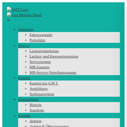
✕
Fahrzeuge
Fahrzeugmarkt
Probefahrt
Service
Leistungsspektrum
Lackier- und Karosseriezentrum
Servicetermin
MB-Garantie
MB-Service-Vorteilsprogramm
Karriere
Karriere bei A.M.T.
Ausbildung
Stellenangebote
Unternehmen
Historie
Standorte
Kontakt
Anfrage
Anfahrt & Öffnungszeiten