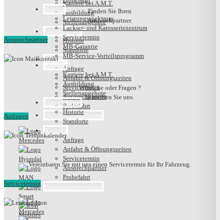
Karriere bei A.M.T.
Service
Finden Sie Ihren
Ausbildung
Leistungsspektrum
Ansprechpartner.
Stellenangebote
Lackier- und Karosseriezentrum
Unternehmen
Servicetermin
Ansprechpartner
Historie
MB-Garantie
Standorte
MB-Service-Vorteilsprogramm
Kontakt
Karriere
Anfrage
Karriere bei A.M.T.
Anfahrt & Öffnungszeiten
Ausbildung
Servicetermin
Wünsche oder Fragen ?
Stellenangebote
Ansprechpartner
Schreiben Sie uns.
Unternehmen
Probefahrt
Historie
Nutzfahrzeugzentrum
Anfragen
Standorte
Kontakt
Anfrage
Anfahrt & Öffnungszeiten
Servicetermin
Vereinbaren Sie mit uns einen Servicetermin für Ihr Fahrzeug.
Ansprechpartner
Probefahrt
Servicetermin
Nutzfahrzeugzentrum