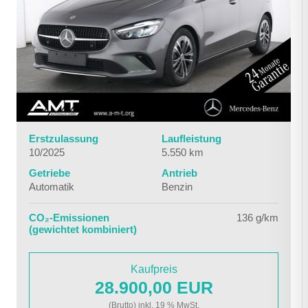
Erstzulassung
Laufleistung
10/2025
5.550 km
Getriebe
Antrieb
Automatik
Benzin
CO₂-Emissionen
136 g/km
(gewichtet kombiniert)
Kaufpreis
28.900,00 EUR
(Brutto) inkl. 19 % MwSt.