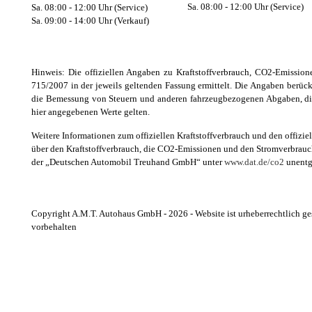
Sa. 08:00 - 12:00 Uhr (Service)
Sa. 08:00 - 12:00 Uhr (Service)
Sa. 09:00 - 14:00 Uhr (Verkauf)
Hinweis: Die offiziellen Angaben zu Kraftstoffverbrauch, CO2-Emissi
715/2007 in der jeweils geltenden Fassung ermittelt. Die Angaben berüc
die Bemessung von Steuern und anderen fahrzeugbezogenen Abgaben, die 
hier angegebenen Werte gelten.
Weitere Informationen zum offiziellen Kraftstoffverbrauch und den offiz
über den Kraftstoffverbrauch, die CO2-Emissionen und den Stromverbrauc
der „Deutschen Automobil Treuhand GmbH“ unter
www.dat.de/co2
unentge
Copyright A.M.T. Autohaus GmbH - 2026 - Website ist urheberrechtlich ges
vorbehalten