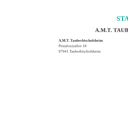
ST
A.M.T. TA
A.M.T. Tauberbischofsheim
Pestalozziallee 18
97941 Tauberbischofsheim