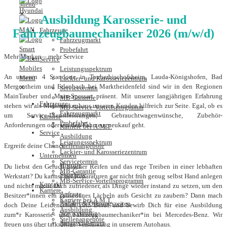
✕
Ausbildung Karosserie- und
Fahrzeuge
Fahrzeugbaumechaniker 2026 (m/w/d)
Fahrzeugmarkt
Probefahrt
Mehr Marken – mehr Service
Service
Leistungsspektrum
An unseren 4 Standorte in Tauberbischofsheim, Lauda-Königshofen, Bad
Lackier- und Karosseriezentrum
Mergentheim und Erlenbach bei Marktheidenfeld sind wir in den Regionen
✕
Servicetermin
MainTauber und Main-Spessart präsent. Mit unserer langjährigen Erfahrung
MB-Garantie
Fahrzeuge
stehen wir als Mehrmarkenhaus unseren Kunden hilfreich zur Seite. Egal, ob es
MB-Service-Vorteilsprogramm
Fahrzeugmarkt
um Service-Dienstleistungen, Gebrauchtwagenwünsche, Zubehör-
Karriere
Probefahrt
Anforderungen oder um den Fahrzeugneukauf geht.
Karriere bei A.M.T.
Service
Ausbildung
Leistungsspektrum
Stellenangebote
Ergreife deine Chance
Lackier- und Karosseriezentrum
Unternehmen
Servicetermin
Historie
Du liebst den Geruch frischer Reifen und das rege Treiben in einer lebhaften
MB-Garantie
Standorte
Werkstatt? Du kannst bei Reparaturen gar nicht früh genug selbst Hand anlegen
MB-Service-Vorteilsprogramm
Kontakt
und nichts macht Dich zufriedener, als Dinge wieder instand zu setzen, um den
Karriere
Anfrage
Besitzer*innen ein zufriedenes Lächeln aufs Gesicht zu zaubern? Dann mach
Karriere bei A.M.T.
Anfahrt & Öffnungszeiten
doch Deine Leidenschaft zum Beruf und bewirb Dich für eine Ausbildung
Ausbildung
Servicetermin
zum*r Karosserie- und Fahrzeugbaumechaniker*in bei Mercedes-Benz. Wir
Stellenangebote
Ansprechpartner
freuen uns über tatkräftige Verstärkung in unserem Autohaus.