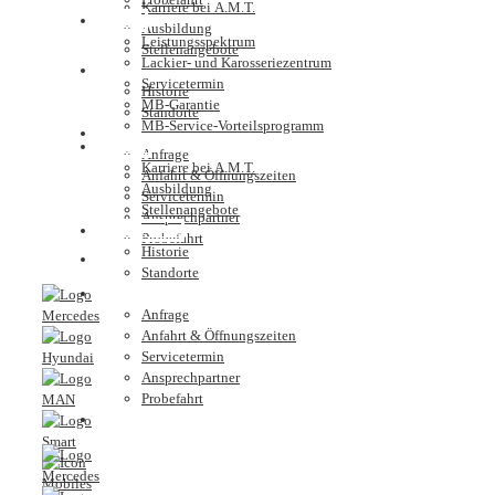
Karriere bei A.M.T.
Service
Ausbildung
Leistungsspektrum
Stellenangebote
Lackier- und Karosseriezentrum
Unternehmen
Servicetermin
Historie
MB-Garantie
Standorte
MB-Service-Vorteilsprogramm
Kontakt
Karriere
Anfrage
Karriere bei A.M.T.
Anfahrt & Öffnungszeiten
Ausbildung
Servicetermin
Stellenangebote
Ansprechpartner
Unternehmen
Probefahrt
Historie
Nutzfahrzeugzentrum
Standorte
Kontakt
Anfrage
Anfahrt & Öffnungszeiten
Servicetermin
Ansprechpartner
Probefahrt
Nutzfahrzeugzentrum