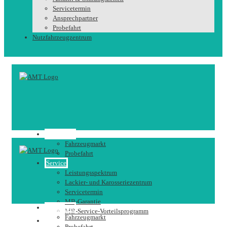
Servicetermin
Ansprechpartner
Probefahrt
Nutzfahrzeugzentrum
Fahrzeuge
Fahrzeugmarkt
Probefahrt
Service
Leistungsspektrum
Lackier- und Karosseriezentrum
Servicetermin
MB-Garantie
Fahrzeuge
MB-Service-Vorteilsprogramm
Fahrzeugmarkt
Karriere
Probefahrt