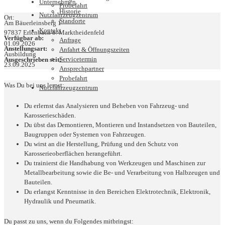
Unternehmen
Probefahrt
Historie
Nutzfahrzeugzentrum
Ort:
Standorte
Am Bäuerleinsberg 1
Kontakt
97837 Erlenbach b. Marktheidenfeld
Verfügbar ab:
Anfrage
01.09.2026
Anstellungsart:
Anfahrt & Öffnungszeiten
Ausbildung
Servicetermin
Ausgeschrieben seit:
23.09.2025
Ansprechpartner
Probefahrt
Was Du bei uns lernst:
Nutzfahrzeugzentrum
Du erlernst das Analysieren und Beheben von Fahrzeug- und
Karosserieschäden.
Du übst das Demontieren, Montieren und Instandsetzen von Bauteilen,
Baugruppen oder Systemen von Fahrzeugen.
Du wirst an die Herstellung, Prüfung und den Schutz von
Karosserieoberflächen herangeführt.
Du trainierst die Handhabung von Werkzeugen und Maschinen zur
Metallbearbeitung sowie die Be- und Verarbeitung von Halbzeugen und
Bauteilen.
Du erlangst Kenntnisse in den Bereichen Elektrotechnik, Elektronik,
Hydraulik und Pneumatik.
Du passt zu uns, wenn du Folgendes mitbringst: