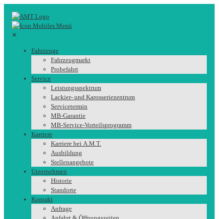
✕
Fahrzeuge
Fahrzeugmarkt
Probefahrt
Service
Leistungsspektrum
Lackier- und Karosseriezentrum
Servicetermin
MB-Garantie
MB-Service-Vorteilsprogramm
Karriere
Karriere bei A.M.T.
Ausbildung
Stellenangebote
Unternehmen
Historie
Standorte
Kontakt
Anfrage
Anfahrt & Öffnungszeiten