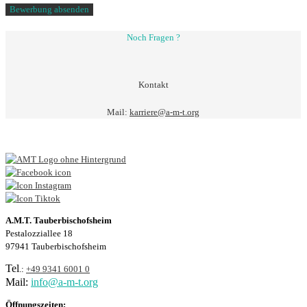
Noch Fragen ?
Kontakt
Mail:
karriere@a-m-t.org
A.M.T. Tauberbischofsheim
Pestalozziallee 18
97941 Tauberbischofsheim
Tel
.:
+49 9341 6001 0
Mail:
info@a-m-t.org
Öffnungszeiten: