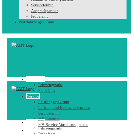
Servicetermin
Ansprechpartner
Probefahrt
Nutzfahrzeugzentrum
Fahrzeuge
Fahrzeugmarkt
Probefahrt
Service
Leistungsspektrum
Lackier- und Karosseriezentrum
Servicetermin
MB-Garantie
Fahrzeuge
MB-Service-Vorteilsprogramm
Fahrzeugmarkt
Karriere
Probefahrt