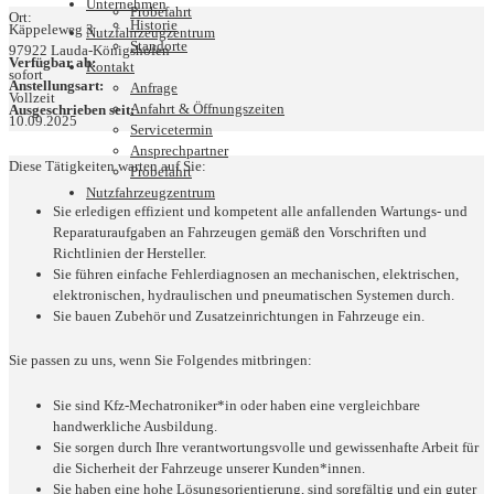
Unternehmen
Probefahrt
Ort:
Historie
Käppeleweg 3
Nutzfahrzeugzentrum
Standorte
97922 Lauda-Königshofen
Verfügbar ab:
Kontakt
sofort
Anstellungsart:
Anfrage
Vollzeit
Anfahrt & Öffnungszeiten
Ausgeschrieben seit:
10.09.2025
Servicetermin
Ansprechpartner
Diese Tätigkeiten warten auf Sie:
Probefahrt
Nutzfahrzeugzentrum
Sie erledigen effizient und kompetent alle anfallenden Wartungs- und
Reparaturaufgaben an Fahrzeugen gemäß den Vorschriften und
Richtlinien der Hersteller.
Sie führen einfache Fehlerdiagnosen an mechanischen, elektrischen,
elektronischen, hydraulischen und pneumatischen Systemen durch.
Sie bauen Zubehör und Zusatzeinrichtungen in Fahrzeuge ein.
Sie passen zu uns, wenn Sie Folgendes mitbringen:
Sie sind Kfz-Mechatroniker*in oder haben eine vergleichbare
handwerkliche Ausbildung.
Sie sorgen durch Ihre verantwortungsvolle und gewissenhafte Arbeit für
die Sicherheit der Fahrzeuge unserer Kunden*innen.
Sie haben eine hohe Lösungsorientierung, sind sorgfältig und ein guter