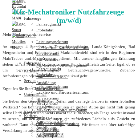
✕
Kfz-Mechatroniker Nutzfahrzeuge
Fahrzeuge
(m/w/d)
Fahrzeugmarkt
Probefahrt
Mehr Marken – mehr Service
Service
Leistungsspektrum
An unseren 4 Standorte in Tauberbischofsheim, Lauda-Königshofen, Bad
Lackier- und Karosseriezentrum
Mergentheim und Erlenbach bei Marktheidenfeld sind wir in den Regionen
✕
Servicetermin
MainTauber und Main-Spessart präsent. Mit unserer langjährigen Erfahrung
MB-Garantie
Fahrzeuge
stehen wir als Mehrmarkenhaus unseren Kunden hilfreich zur Seite. Egal, ob es
MB-Service-Vorteilsprogramm
Fahrzeugmarkt
um Service-Dienstleistungen, Gebrauchtwagenwünsche, Zubehör-
Karriere
Probefahrt
Anforderungen oder um den Fahrzeugneukauf geht.
Karriere bei A.M.T.
Service
Ausbildung
Leistungsspektrum
Stellenangebote
Ergreifen Sie Ihre Chance
Lackier- und Karosseriezentrum
Unternehmen
Servicetermin
Historie
Sie lieben den Geruch frischer Reifen und das rege Treiben in einer lebhaften
MB-Garantie
Standorte
Werkstatt? Sie können bei Reparaturen an großen Autos gar nicht früh genug
MB-Service-Vorteilsprogramm
Kontakt
selbst Hand anlegen und nichts macht Sie zufriedener, als Dinge wieder instand
Karriere
Anfrage
zu setzen, um den Besitzer*innen ein zufriedenes Lächeln aufs Gesicht zu
Karriere bei A.M.T.
Anfahrt & Öffnungszeiten
zaubern? Dann sind Sie bei uns goldrichtig. Wir freuen uns über tatkräftige
Ausbildung
Servicetermin
Verstärkung in unserem Autohaus.
Stellenangebote
Ansprechpartner