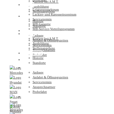
Karriere bei A.M.T.
Service
Ausbildung
Leistungsspektrum
Stellenangebote
Lackier- und Karosseriezentrum
Unternehmen
Servicetermin
Historie
MB-Garantie
Standorte
MB-Service-Vorteilsprogramm
Kontakt
Karriere
Anfrage
Karriere bei A.M.T.
Anfahrt & Öffnungszeiten
Ausbildung
Servicetermin
Stellenangebote
Ansprechpartner
Unternehmen
Probefahrt
Historie
Nutzfahrzeugzentrum
Standorte
Kontakt
Anfrage
Anfahrt & Öffnungszeiten
Servicetermin
Ansprechpartner
Probefahrt
Nutzfahrzeugzentrum