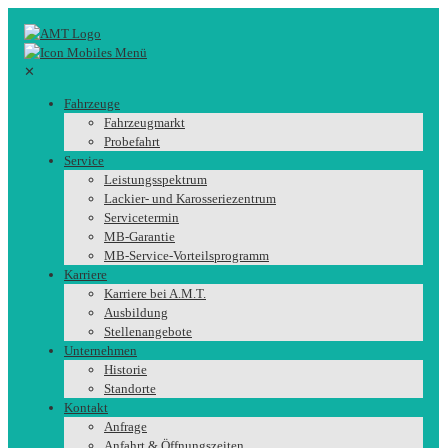
✕
Fahrzeuge
Fahrzeugmarkt
Probefahrt
Service
Leistungsspektrum
Lackier- und Karosseriezentrum
Servicetermin
MB-Garantie
MB-Service-Vorteilsprogramm
Karriere
Karriere bei A.M.T.
Ausbildung
Stellenangebote
Unternehmen
Historie
Standorte
Kontakt
Anfrage
Anfahrt & Öffnungszeiten