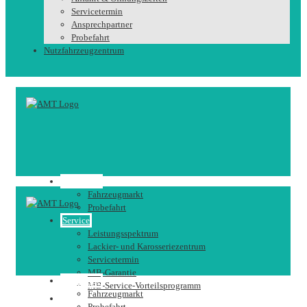
Servicetermin
Ansprechpartner
Probefahrt
Nutzfahrzeugzentrum
Fahrzeuge
Fahrzeugmarkt
Probefahrt
Service
Leistungsspektrum
Lackier- und Karosseriezentrum
Servicetermin
MB-Garantie
Fahrzeuge
MB-Service-Vorteilsprogramm
Fahrzeugmarkt
Karriere
Probefahrt