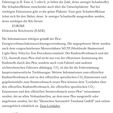
Fahrzeugs (z.B. Euro 4, 5 oder 6; je höher die Zahl, desto weniger Schadstoffe).
Die Schadstoffklasse entscheidet auch über die Umweltplakette: Nur bei
niedrigen Emissionen gibt es die grüne Plakette. Eine gute Schadstoffklasse
lohnt sich für den Halter, denn: Je weniger Schadstoffe ausgestoßen werden,
desto niedriger die Kfz-Steuer.
EURO6E
Elektrische Reichweite (EAER)
Die Informationen erfolgen gemäß der Pkw-
Energieverbrauchskennzeichnungsverordnung. Die angegebenen Werte wurden
nach dem vorgeschriebenen Messverfahren WLTP (Worldwide Harmonised
Light-Duty Vehicles Test Procedure) ermittelt. Der Kraftstoffverbrauch und der
CO₂-Ausstoß eines Pkw sind nicht nur von der effizienten Ausnutzung des
Kraftstoffs durch den Pkw, sondern auch vom Fahrstil und anderen
nichttechnischen Faktoren abhängig. CO₂ ist das für die Erderwärmung
hauptverantwortliche Treibhausgas. Weitere Informationen zum offiziellen
Kraftstoffverbrauch und zu den offiziellen spezifischen CO₂-Emissionen und
gegebenenfalls zum Stromverbrauch neuer Pkw können dem "Leitfaden über
den offiziellen Kraftstoffverbrauch, die offiziellen spezifischen CO₂-
Emissionen und den offiziellen Stromverbrauch neuer Pkw" entnommen
werden, der an allen Verkaufsstellen, an dem neue Pkw ausgestellt oder
angeboten werden, bei der "Deutschen Automobil Treuhand GmbH" und online
unentgeltlich erhältlich ist.
Zum Leitfaden