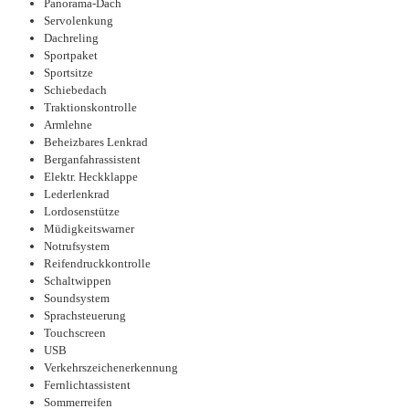
Panorama-Dach
Servolenkung
Dachreling
Sportpaket
Sportsitze
Schiebedach
Traktionskontrolle
Armlehne
Beheizbares Lenkrad
Berganfahrassistent
Elektr. Heckklappe
Lederlenkrad
Lordosenstütze
Müdigkeitswarner
Notrufsystem
Reifendruckkontrolle
Schaltwippen
Soundsystem
Sprachsteuerung
Touchscreen
USB
Verkehrszeichenerkennung
Fernlichtassistent
Sommerreifen