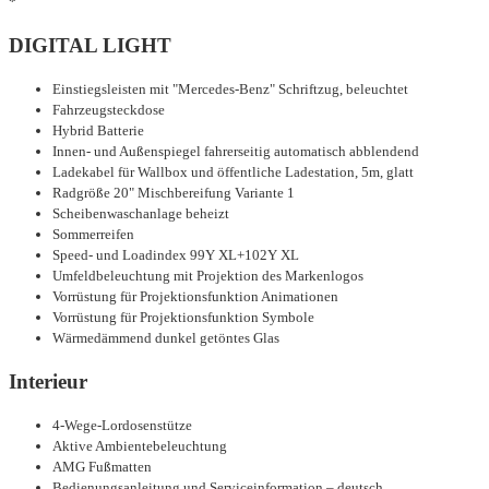
*
DIGITAL LIGHT
Einstiegsleisten mit "Mercedes-Benz" Schriftzug, beleuchtet
Fahrzeugsteckdose
Hybrid Batterie
Innen- und Außenspiegel fahrerseitig automatisch abblendend
Ladekabel für Wallbox und öffentliche Ladestation, 5m, glatt
Radgröße 20" Mischbereifung Variante 1
Scheibenwaschanlage beheizt
Sommerreifen
Speed- und Loadindex 99Y XL+102Y XL
Umfeldbeleuchtung mit Projektion des Markenlogos
Vorrüstung für Projektionsfunktion Animationen
Vorrüstung für Projektionsfunktion Symbole
Wärmedämmend dunkel getöntes Glas
Interieur
4-Wege-Lordosenstütze
Aktive Ambientebeleuchtung
AMG Fußmatten
Bedienungsanleitung und Serviceinformation – deutsch