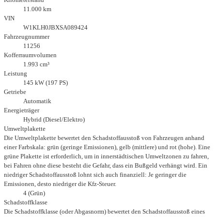
11.000 km
VIN
W1KLH0JBXSA089424
Fahrzeugnummer
11256
Kofferraumvolumen
1.993 cm³
Leistung
145 kW (197 PS)
Getriebe
Automatik
Energieträger
Hybrid (Diesel/Elektro)
Umweltplakette
Die Umweltplakette bewertet den Schadstoffausstoß von Fahrzeugen anhand
einer Farbskala: grün (geringe Emissionen), gelb (mittlere) und rot (hohe). Eine
grüne Plakette ist erforderlich, um in innerstädtischen Umweltzonen zu fahren,
bei Fahren ohne diese besteht die Gefahr, dass ein Bußgeld verhängt wird. Ein
niedriger Schadstoffausstoß lohnt sich auch finanziell: Je geringer die
Emissionen, desto niedriger die Kfz-Steuer.
4 (Grün)
Schadstoffklasse
Die Schadstoffklasse (oder Abgasnorm) bewertet den Schadstoffausstoß eines