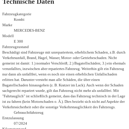
Technische Daten
Fahrzeugkategorie
Kombi
Marke
MERCEDES-BENZ
Modell
E 300
Fahrzeugzustand
Beschädigt sind Fahrzeuge mit unrepariertem, erheblichem Schaden, z.B. durch
Verkehrsunfall, Brand, Hagel, Wasser, Motor- oder Getriebeschaden. Nicht
gemeint ist damit: 1.) normaler Verschleiß; 2.) Bagatellschäden; 3.) ein ehemals
verunfalltes, inzwischen aber repariertes Fahrzeug. Weiterhin gilt ein Fahrzeug
nur dann als unfallfrei, wenn es noch nie einen erheblichen Unfallschaden
erlitten hat. Darunter versteht man alle Schäden, die über einen
Bagatellschaden hinausgehen (z. B. Kratzer im Lack). Auch wenn der Schaden
sachgerecht repariert wurde, gilt das Fahrzeug nicht mehr als unfallfrei. Mit
"Fahrtauglich" ist schließlich gemeint, dass das Fahrzeug technisch in der Lage
ist zu fahren (kein Motorschaden o. Ä.). Dies bezieht sich nicht auf Aspekte der
Verkehrssicherheit oder die sonstige Verkehrstauglichkeit des Fahrzeugs.
Gebrauchtfahrzeug
Erstzulassung
07/2024
Kilometerstand