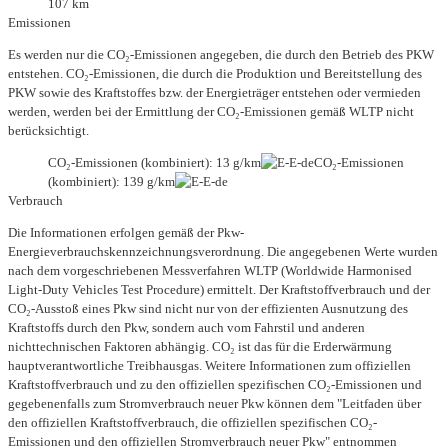
107 km
Emissionen
Es werden nur die CO₂-Emissionen angegeben, die durch den Betrieb des PKW
entstehen. CO₂-Emissionen, die durch die Produktion und Bereitstellung des
PKW sowie des Kraftstoffes bzw. der Energieträger entstehen oder vermieden
werden, werden bei der Ermittlung der CO₂-Emissionen gemäß WLTP nicht
berücksichtigt.
CO₂-Emissionen (kombiniert): 13 g/km
CO₂-Emissionen
(kombiniert): 139 g/km
Verbrauch
Die Informationen erfolgen gemäß der Pkw-
Energieverbrauchskennzeichnungsverordnung. Die angegebenen Werte wurden
nach dem vorgeschriebenen Messverfahren WLTP (Worldwide Harmonised
Light-Duty Vehicles Test Procedure) ermittelt. Der Kraftstoffverbrauch und der
CO₂-Ausstoß eines Pkw sind nicht nur von der effizienten Ausnutzung des
Kraftstoffs durch den Pkw, sondern auch vom Fahrstil und anderen
nichttechnischen Faktoren abhängig. CO₂ ist das für die Erderwärmung
hauptverantwortliche Treibhausgas. Weitere Informationen zum offiziellen
Kraftstoffverbrauch und zu den offiziellen spezifischen CO₂-Emissionen und
gegebenenfalls zum Stromverbrauch neuer Pkw können dem "Leitfaden über
den offiziellen Kraftstoffverbrauch, die offiziellen spezifischen CO₂-
Emissionen und den offiziellen Stromverbrauch neuer Pkw" entnommen