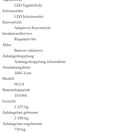
LED Tagfahrlicht
Scheinwerfer
LED Scheinwerfer
Kurvenlicht
Adaptives Kurvenlicht
breakdownService
Reparatur-Set
Akku
Batterie inklusive
Anhängerkupplung
Anhängerkupplung schwenkbar
Ausstattungslinie
AMG Line
Modell
W214
Batteriekapazität
19 kWh
Gewicht
2.325 kg
Anhängelast gebremst
2.100 kg
Anhängelast ungebremst
750 kg