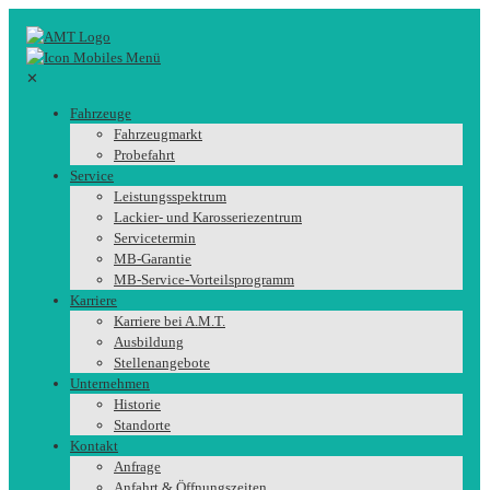
✕
Fahrzeuge
Fahrzeugmarkt
Probefahrt
Service
Leistungsspektrum
Lackier- und Karosseriezentrum
Servicetermin
MB-Garantie
MB-Service-Vorteilsprogramm
Karriere
Karriere bei A.M.T.
Ausbildung
Stellenangebote
Unternehmen
Historie
Standorte
Kontakt
Anfrage
Anfahrt & Öffnungszeiten