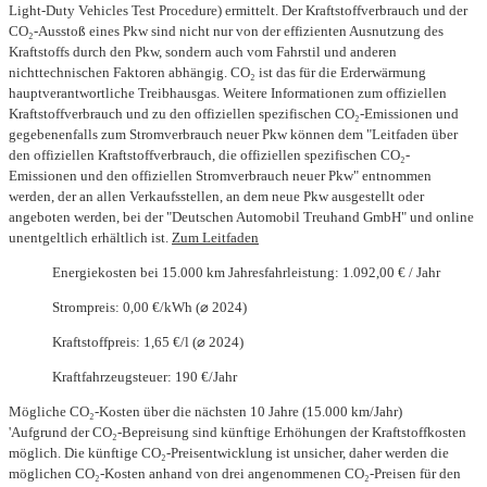
Light-Duty Vehicles Test Procedure) ermittelt. Der Kraftstoffverbrauch und der
CO₂-Ausstoß eines Pkw sind nicht nur von der effizienten Ausnutzung des
Kraftstoffs durch den Pkw, sondern auch vom Fahrstil und anderen
nichttechnischen Faktoren abhängig. CO₂ ist das für die Erderwärmung
hauptverantwortliche Treibhausgas. Weitere Informationen zum offiziellen
Kraftstoffverbrauch und zu den offiziellen spezifischen CO₂-Emissionen und
gegebenenfalls zum Stromverbrauch neuer Pkw können dem "Leitfaden über
den offiziellen Kraftstoffverbrauch, die offiziellen spezifischen CO₂-
Emissionen und den offiziellen Stromverbrauch neuer Pkw" entnommen
werden, der an allen Verkaufsstellen, an dem neue Pkw ausgestellt oder
angeboten werden, bei der "Deutschen Automobil Treuhand GmbH" und online
unentgeltlich erhältlich ist.
Zum Leitfaden
Energiekosten bei 15.000 km Jahresfahrleistung: 1.092,00 € / Jahr
Strompreis: 0,00 €/kWh (⌀ 2024)
Kraftstoffpreis: 1,65 €/l (⌀ 2024)
Kraftfahrzeugsteuer: 190 €/Jahr
Mögliche CO₂-Kosten über die nächsten 10 Jahre (15.000 km/Jahr)
'Aufgrund der CO₂-Bepreisung sind künftige Erhöhungen der Kraftstoffkosten
möglich. Die künftige CO₂-Preisentwicklung ist unsicher, daher werden die
möglichen CO₂-Kosten anhand von drei angenommenen CO₂-Preisen für den