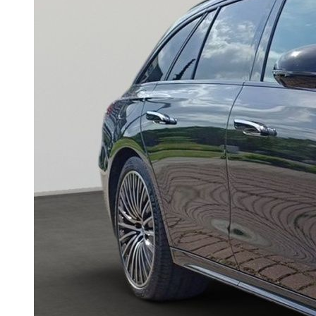
Unternehmen
Probefahrt
Historie
Nutzfahrzeugzentrum
Standorte
Kontakt
Anfrage
Anfahrt & Öffnungszeiten
Servicetermin
Ansprechpartner
Probefahrt
Nutzfahrzeugzentrum