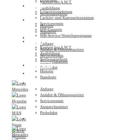
Karriere bei A.M.T.
Service
Ausbildung
Leistungsspektrum
Stellenangebote
Lackier- und Karosseriezentrum
Unternehmen
Servicetermin
Historie
MB-Garantie
Standorte
MB-Service-Vorteilsprogramm
Kontakt
Karriere
Anfrage
Karriere bei A.M.T.
Anfahrt & Öffnungszeiten
Ausbildung
Servicetermin
Stellenangebote
Ansprechpartner
Unternehmen
Probefahrt
Historie
Nutzfahrzeugzentrum
Standorte
Kontakt
Anfrage
Anfahrt & Öffnungszeiten
Servicetermin
Ansprechpartner
Probefahrt
Nutzfahrzeugzentrum