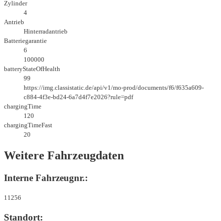
Zylinder
4
Antrieb
Hinterradantrieb
Batteriegarantie
6
100000
batteryStateOfHealth
99
https://img.classistatic.de/api/v1/mo-prod/documents/f6/f635a609-
c884-4f3e-bd24-6a7d4f7e2026?rule=pdf
chargingTime
120
chargingTimeFast
20
Weitere Fahrzeugdaten
Interne Fahrzeugnr.:
11256
Standort: