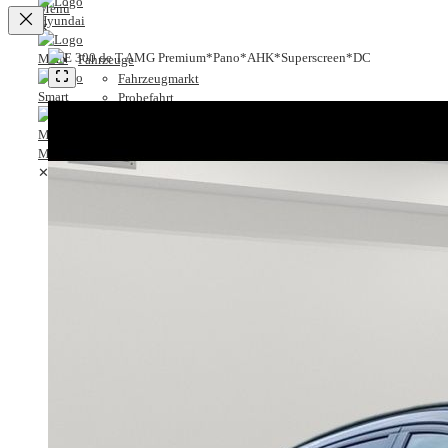
✕
Fahrzeuge
Fahrzeugmarkt
Probefahrt
Service
Leistungsspektrum
Lackier- und Karosseriezentrum
✕
Servicetermin
MB-Garantie
Fahrzeuge
MB-Service-Vorteilsprogramm
Fahrzeugmarkt
Karriere
Probefahrt
Karriere bei A.M.T.
Service
Ausbildung
Leistungsspektrum
Stellenangebote
Lackier- und Karosseriezentrum
Unternehmen
Servicetermin
Historie
MB-Garantie
Standorte
MB-Service-Vorteilsprogramm
Kontakt
Karriere
Anfrage
Karriere bei A.M.T.
Anfahrt & Öffnungszeiten
Ausbildung
Servicetermin
Stellenangebote
Ansprechpartner