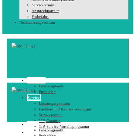
Servicetermin
Ansprechpartner
Probefahrt
Nutzfahrzeugzentrum
Fahrzeuge
Fahrzeugmarkt
Probefahrt
Service
Leistungsspektrum
Lackier- und Karosseriezentrum
Servicetermin
MB-Garantie
Fahrzeuge
MB-Service-Vorteilsprogramm
Fahrzeugmarkt
Karriere
Probefahrt