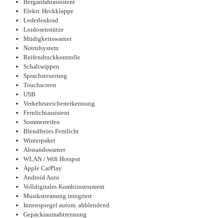
Berganfahrassistent
Elektr. Heckklappe
Lederlenkrad
Lordosenstütze
Müdigkeitswarner
Notrufsystem
Reifendruckkontrolle
Schaltwippen
Sprachsteuerung
Touchscreen
USB
Verkehrszeichenerkennung
Fernlichtassistent
Sommerreifen
Blendfreies Fernlicht
Winterpaket
Abstandswarner
WLAN / Wifi Hotspot
Apple CarPlay
Android Auto
Volldigitales Kombiinstrument
Musikstreaming integriert
Innenspiegel autom. abblendend
Gepäckraumabtrennung