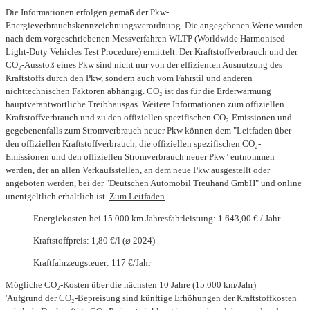
Die Informationen erfolgen gemäß der Pkw-
Energieverbrauchskennzeichnungsverordnung. Die angegebenen Werte wurden
nach dem vorgeschriebenen Messverfahren WLTP (Worldwide Harmonised
Light-Duty Vehicles Test Procedure) ermittelt. Der Kraftstoffverbrauch und der
CO₂-Ausstoß eines Pkw sind nicht nur von der effizienten Ausnutzung des
Kraftstoffs durch den Pkw, sondern auch vom Fahrstil und anderen
nichttechnischen Faktoren abhängig. CO₂ ist das für die Erderwärmung
hauptverantwortliche Treibhausgas. Weitere Informationen zum offiziellen
Kraftstoffverbrauch und zu den offiziellen spezifischen CO₂-Emissionen und
gegebenenfalls zum Stromverbrauch neuer Pkw können dem "Leitfaden über
den offiziellen Kraftstoffverbrauch, die offiziellen spezifischen CO₂-
Emissionen und den offiziellen Stromverbrauch neuer Pkw" entnommen
werden, der an allen Verkaufsstellen, an dem neue Pkw ausgestellt oder
angeboten werden, bei der "Deutschen Automobil Treuhand GmbH" und online
unentgeltlich erhältlich ist.
Zum Leitfaden
Energiekosten bei 15.000 km Jahresfahrleistung: 1.643,00 € / Jahr
Kraftstoffpreis: 1,80 €/l (⌀ 2024)
Kraftfahrzeugsteuer: 117 €/Jahr
Mögliche CO₂-Kosten über die nächsten 10 Jahre (15.000 km/Jahr)
'Aufgrund der CO₂-Bepreisung sind künftige Erhöhungen der Kraftstoffkosten