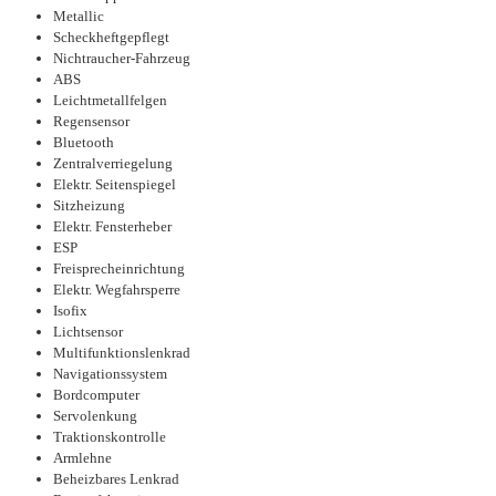
Metallic
Scheckheftgepflegt
Nichtraucher-Fahrzeug
ABS
Leichtmetallfelgen
Regensensor
Bluetooth
Zentralverriegelung
Elektr. Seitenspiegel
Sitzheizung
Elektr. Fensterheber
ESP
Freisprecheinrichtung
Elektr. Wegfahrsperre
Isofix
Lichtsensor
Multifunktionslenkrad
Navigationssystem
Bordcomputer
Servolenkung
Traktionskontrolle
Armlehne
Beheizbares Lenkrad