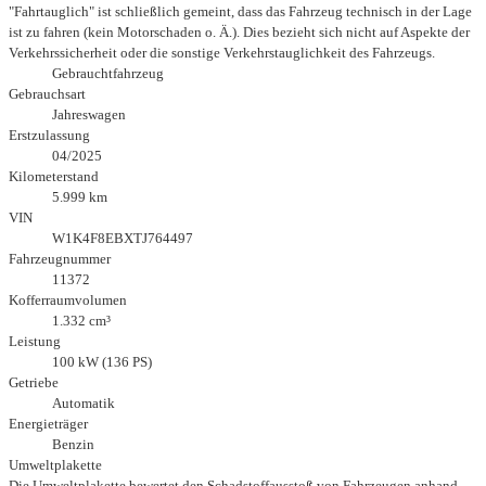
"Fahrtauglich" ist schließlich gemeint, dass das Fahrzeug technisch in der Lage
ist zu fahren (kein Motorschaden o. Ä.). Dies bezieht sich nicht auf Aspekte der
Verkehrssicherheit oder die sonstige Verkehrstauglichkeit des Fahrzeugs.
Gebrauchtfahrzeug
Gebrauchsart
Jahreswagen
Erstzulassung
04/2025
Kilometerstand
5.999 km
VIN
W1K4F8EBXTJ764497
Fahrzeugnummer
11372
Kofferraumvolumen
1.332 cm³
Leistung
100 kW (136 PS)
Getriebe
Automatik
Energieträger
Benzin
Umweltplakette
Die Umweltplakette bewertet den Schadstoffausstoß von Fahrzeugen anhand