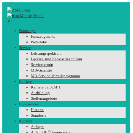
✕
Fahrzeuge
Fahrzeugmarkt
Probefahrt
Service
Leistungsspektrum
Lackier- und Karosseriezentrum
Servicetermin
MB-Garantie
MB-Service-Vorteilsprogramm
Karriere
Karriere bei A.M.T.
Ausbildung
Stellenangebote
Unternehmen
Historie
Standorte
Kontakt
Anfrage
Anfahrt & Öffnungszeiten