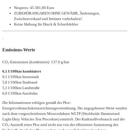
Neupreis: 45.381,00 Euro
ZUBEHÖRANGABEN OHNE GEWÄHR, Änderungen,
Zwischenverkauf und Irrtümer vorbehalten!
Keine Haftung für Druck & Schreibfehler
.
Emissions-Werte
CO₂-Emissionen (kombiniert): 137.0 g/km
6,1 l/100km kombiniert
9,1 l/100km Innenstadt
5,8 l/100km Stadtrand
5,1 l/100km Landstraße
6,0 l/100km Autobahn
Die Informationen erfolgen gemäß der Pkw-
Energieverbrauchskennzeichnungsverordnung. Die angegebenen Werte wurden
nach dem vorgeschriebenen Messverfahren WLTP (Worldwide Harmonised
Light-Duty Vehicles Test Procedure) ermittelt. Der Kraftstoffverbrauch und der
CO₂-Ausstoß eines Pkw sind nicht nur von der effizienten Ausnutzung des