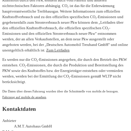
Kraftstoffs durch den Pkw, sondern auch vom Fahrstil und anderen
nichttechnischen Faktoren abhängig. CO₂ ist das für die Erderwärmung
hauptverantwortliche Treibhausgas. Weitere Informationen zum offiziellen
Kraftstoffverbrauch und zu den offiziellen spezifischen CO₂-Emissionen und
gegebenenfalls zum Stromverbrauch neuer Pkw können dem „Leitfaden über
den offiziellen Kraftstoffverbrauch, die offiziellen spezifischen CO₂-
Emissionen und den offiziellen Stromverbrauch neuer Pkw“ entnommen
werden, der an allen Verkaufsstellen, an dem neue Pkw ausgestellt oder
angeboten werden, bei der „Deutschen Automobil Treuhand GmbH“ und online
unentgeltlich erhältlich ist.
Zum Leitfaden
Es werden nur die CO₂-Emissionen angegeben, die durch den Betrieb des PKW
entstehen. CO₂-Emissionen, die durch die Produktion und Bereitstellung des
PKW sowie des Kraftstoffes bzw. der Energieträger entstehen oder vermieden
werden, werden bei der Ermittlung der CO₂-Emissionen gemäß WLTP nicht
berücksichtigt.
Die Daten über dieses Fahrzeug wurden über die Schnittstelle von mobile.de bezogen.
Fahrzeug auf mobile.de ansehen
.
Kontaktdaten
Anbieter
A.M.T. Autohaus GmbH