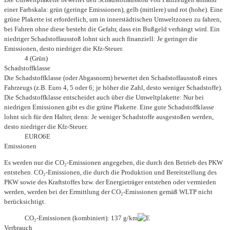
einer Farbskala: grün (geringe Emissionen), gelb (mittlere) und rot (hohe). Eine
grüne Plakette ist erforderlich, um in innerstädtischen Umweltzonen zu fahren,
bei Fahren ohne diese besteht die Gefahr, dass ein Bußgeld verhängt wird. Ein
niedriger Schadstoffausstoß lohnt sich auch finanziell: Je geringer die
Emissionen, desto niedriger die Kfz-Steuer.
4 (Grün)
Schadstoffklasse
Die Schadstoffklasse (oder Abgasnorm) bewertet den Schadstoffausstoß eines
Fahrzeugs (z.B. Euro 4, 5 oder 6; je höher die Zahl, desto weniger Schadstoffe).
Die Schadstoffklasse entscheidet auch über die Umweltplakette: Nur bei
niedrigen Emissionen gibt es die grüne Plakette. Eine gute Schadstoffklasse
lohnt sich für den Halter, denn: Je weniger Schadstoffe ausgestoßen werden,
desto niedriger die Kfz-Steuer.
EURO6E
Emissionen
Es werden nur die CO₂-Emissionen angegeben, die durch den Betrieb des PKW
entstehen. CO₂-Emissionen, die durch die Produktion und Bereitstellung des
PKW sowie des Kraftstoffes bzw. der Energieträger entstehen oder vermieden
werden, werden bei der Ermittlung der CO₂-Emissionen gemäß WLTP nicht
berücksichtigt.
CO₂-Emissionen (kombiniert): 137 g/km
Verbrauch