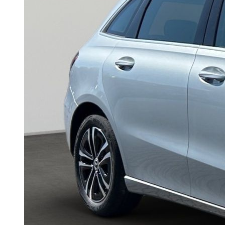
Unternehmen
Probefahrt
Historie
Nutzfahrzeugzentrum
Standorte
Kontakt
Anfrage
Anfahrt & Öffnungszeiten
Servicetermin
Ansprechpartner
Probefahrt
Nutzfahrzeugzentrum