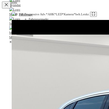
✕
Fahrzeuge
Fahrzeugmarkt
Probefahrt
Service
Leistungsspektrum
Lackier- und Karosseriezentrum
✕
Servicetermin
MB-Garantie
Fahrzeuge
MB-Service-Vorteilsprogramm
Fahrzeugmarkt
Karriere
Probefahrt
Karriere bei A.M.T.
Service
Ausbildung
Leistungsspektrum
Stellenangebote
Lackier- und Karosseriezentrum
Unternehmen
Servicetermin
Historie
MB-Garantie
Standorte
MB-Service-Vorteilsprogramm
Kontakt
Karriere
Anfrage
Karriere bei A.M.T.
Anfahrt & Öffnungszeiten
Ausbildung
Servicetermin
Stellenangebote
Ansprechpartner