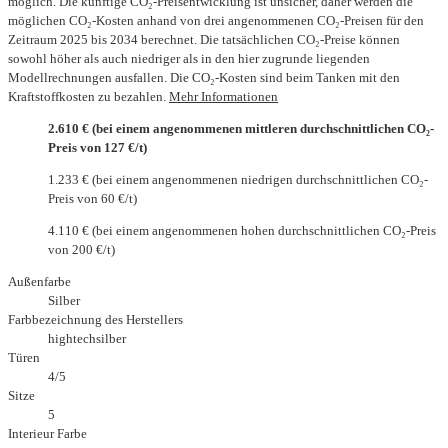
möglich. Die künftige CO₂-Preisentwicklung ist unsicher, daher werden die
möglichen CO₂-Kosten anhand von drei angenommenen CO₂-Preisen für den
Zeitraum 2025 bis 2034 berechnet. Die tatsächlichen CO₂-Preise können
sowohl höher als auch niedriger als in den hier zugrunde liegenden
Modellrechnungen ausfallen. Die CO₂-Kosten sind beim Tanken mit den
Kraftstoffkosten zu bezahlen.
Mehr Informationen
2.610 € (bei einem angenommenen mittleren durchschnittlichen CO₂-
Preis von 127 €/t)
1.233 € (bei einem angenommenen niedrigen durchschnittlichen CO₂-
Preis von 60 €/t)
4.110 € (bei einem angenommenen hohen durchschnittlichen CO₂-Preis
von 200 €/t)
Außenfarbe
Silber
Farbbezeichnung des Herstellers
hightechsilber
Türen
4/5
Sitze
5
Interieur Farbe