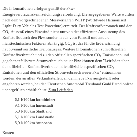
Die Informationen erfolgen gemäß der Pkw-
Energieverbrauchskennzeichnungsverordnung. Die angegebenen Werte wurden
nach dem vorgeschriebenen Messverfahren WLTP (Worldwide Harmonised
Light-Duty Vehicles Test Procedure) ermittelt. Der Kraftstoffverbrauch und der
CO₂-Ausstoß eines Pkw sind nicht nur von der effizienten Ausnutzung des
Kraftstoffs durch den Pkw, sondern auch vom Fahrstil und anderen
nichttechnischen Faktoren abhängig. CO₂ ist das für die Erderwärmung
hauptverantwortliche Treibhausgas. Weitere Informationen zum offiziellen
Kraftstoffverbrauch und zu den offiziellen spezifischen CO₂-Emissionen und
gegebenenfalls zum Stromverbrauch neuer Pkw können dem "Leitfaden über
den offiziellen Kraftstoffverbrauch, die offiziellen spezifischen CO₂-
Emissionen und den offiziellen Stromverbrauch neuer Pkw" entnommen
werden, der an allen Verkaufsstellen, an dem neue Pkw ausgestellt oder
angeboten werden, bei der "Deutschen Automobil Treuhand GmbH" und online
unentgeltlich erhältlich ist.
Zum Leitfaden
6,1 l/100km kombiniert
9,1 l/100km Innenstadt
5,8 l/100km Stadtrand
5,1 l/100km Landstraße
6,0 l/100km Autobahn
Kosten