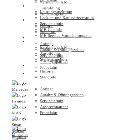
Karriere bei A.M.T.
Service
Ausbildung
Leistungsspektrum
Stellenangebote
Lackier- und Karosseriezentrum
Unternehmen
Servicetermin
Historie
MB-Garantie
Standorte
MB-Service-Vorteilsprogramm
Kontakt
Karriere
Anfrage
Karriere bei A.M.T.
Anfahrt & Öffnungszeiten
Ausbildung
Servicetermin
Stellenangebote
Ansprechpartner
Unternehmen
Probefahrt
Historie
Nutzfahrzeugzentrum
Standorte
Kontakt
Anfrage
Anfahrt & Öffnungszeiten
Servicetermin
Ansprechpartner
Probefahrt
Nutzfahrzeugzentrum