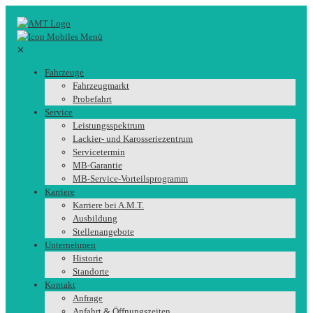
✕
Fahrzeuge
Fahrzeugmarkt
Probefahrt
Service
Leistungsspektrum
Lackier- und Karosseriezentrum
Servicetermin
MB-Garantie
MB-Service-Vorteilsprogramm
Karriere
Karriere bei A.M.T.
Ausbildung
Stellenangebote
Unternehmen
Historie
Standorte
Kontakt
Anfrage
Anfahrt & Öffnungszeiten