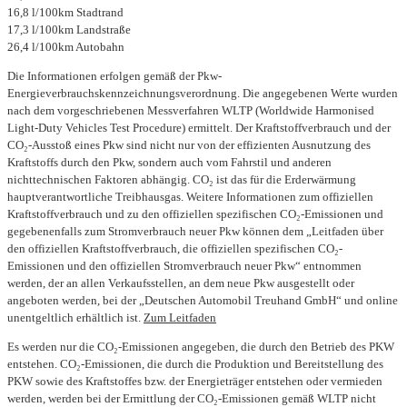
16,8 l/100km Stadtrand
17,3 l/100km Landstraße
26,4 l/100km Autobahn
Die Informationen erfolgen gemäß der Pkw-
Energieverbrauchskennzeichnungsverordnung. Die angegebenen Werte wurden
nach dem vorgeschriebenen Messverfahren WLTP (Worldwide Harmonised
Light-Duty Vehicles Test Procedure) ermittelt. Der Kraftstoffverbrauch und der
CO₂-Ausstoß eines Pkw sind nicht nur von der effizienten Ausnutzung des
Kraftstoffs durch den Pkw, sondern auch vom Fahrstil und anderen
nichttechnischen Faktoren abhängig. CO₂ ist das für die Erderwärmung
hauptverantwortliche Treibhausgas. Weitere Informationen zum offiziellen
Kraftstoffverbrauch und zu den offiziellen spezifischen CO₂-Emissionen und
gegebenenfalls zum Stromverbrauch neuer Pkw können dem „Leitfaden über
den offiziellen Kraftstoffverbrauch, die offiziellen spezifischen CO₂-
Emissionen und den offiziellen Stromverbrauch neuer Pkw“ entnommen
werden, der an allen Verkaufsstellen, an dem neue Pkw ausgestellt oder
angeboten werden, bei der „Deutschen Automobil Treuhand GmbH“ und online
unentgeltlich erhältlich ist.
Zum Leitfaden
Es werden nur die CO₂-Emissionen angegeben, die durch den Betrieb des PKW
entstehen. CO₂-Emissionen, die durch die Produktion und Bereitstellung des
PKW sowie des Kraftstoffes bzw. der Energieträger entstehen oder vermieden
werden, werden bei der Ermittlung der CO₂-Emissionen gemäß WLTP nicht