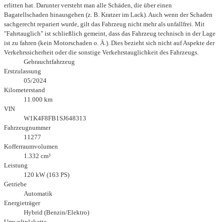
erlitten hat. Darunter versteht man alle Schäden, die über einen
Bagatellschaden hinausgehen (z. B. Kratzer im Lack). Auch wenn der Schaden
sachgerecht repariert wurde, gilt das Fahrzeug nicht mehr als unfallfrei. Mit
"Fahrtauglich" ist schließlich gemeint, dass das Fahrzeug technisch in der Lage
ist zu fahren (kein Motorschaden o. Ä.). Dies bezieht sich nicht auf Aspekte der
Verkehrssicherheit oder die sonstige Verkehrstauglichkeit des Fahrzeugs.
Gebrauchtfahrzeug
Erstzulassung
05/2024
Kilometerstand
11.000 km
VIN
W1K4F8FB1SJ648313
Fahrzeugnummer
11277
Kofferraumvolumen
1.332 cm³
Leistung
120 kW (163 PS)
Getriebe
Automatik
Energieträger
Hybrid (Benzin/Elektro)
Umweltplakette