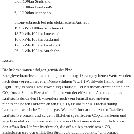
5,6 l/100km Stadtrand
5,3 l/100km Landstraße
6,4 l/100km Autobahn
Stromverbrauch bei rein elektrischem Antrieb:
19,9 kWh/100km kombiniert
18,7 kWh/100km Innenstadt
16,8 kWh/100km Stadtrand
17,3 kWh/100km Landstraße
26,4 kWh/100km Autobahn
Kosten
Die Informationen erfolgen gemäß der Pkw-
Energieverbrauchskennzeichnungsverordnung. Die angegebenen Werte wurden
nach dem vorgeschriebenen Messverfahren WLTP (Worldwide Harmonised
Light-Duty Vehicles Test Procedure) ermittelt. Der Kraftstoffverbrauch und der
CO₂-Ausstoß eines Pkw sind nicht nur von der effizienten Ausnutzung des
Kraftstoffs durch den Pkw, sondern auch vom Fahrstil und anderen
nichttechnischen Faktoren abhängig. CO₂ ist das für die Erderwärmung
hauptverantwortliche Treibhausgas. Weitere Informationen zum offiziellen
Kraftstoffverbrauch und zu den offiziellen spezifischen CO₂-Emissionen und
gegebenenfalls zum Stromverbrauch neuer Pkw können dem "Leitfaden über
den offiziellen Kraftstoffverbrauch, die offiziellen spezifischen CO₂-
Emissionen und den offiziellen Stromverbrauch neuer Pkw" entnommen