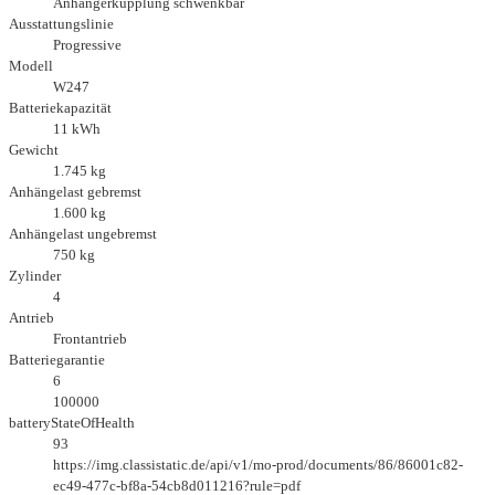
Anhängerkupplung schwenkbar
Ausstattungslinie
Progressive
Modell
W247
Batteriekapazität
11 kWh
Gewicht
1.745 kg
Anhängelast gebremst
1.600 kg
Anhängelast ungebremst
750 kg
Zylinder
4
Antrieb
Frontantrieb
Batteriegarantie
6
100000
batteryStateOfHealth
93
https://img.classistatic.de/api/v1/mo-prod/documents/86/86001c82-
ec49-477c-bf8a-54cb8d011216?rule=pdf