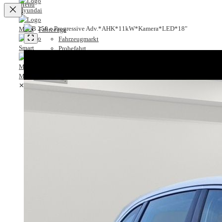
✕
Fahrzeuge
Fahrzeugmarkt
Probefahrt
Service
Leistungsspektrum
Lackier- und Karosseriezentrum
✕
Servicetermin
MB-Garantie
Fahrzeuge
MB-Service-Vorteilsprogramm
Fahrzeugmarkt
Karriere
Probefahrt
Karriere bei A.M.T.
Service
Ausbildung
Leistungsspektrum
Stellenangebote
Lackier- und Karosseriezentrum
Unternehmen
Servicetermin
Historie
MB-Garantie
Standorte
MB-Service-Vorteilsprogramm
Kontakt
Karriere
Anfrage
Karriere bei A.M.T.
Anfahrt & Öffnungszeiten
Ausbildung
Servicetermin
Stellenangebote
Ansprechpartner