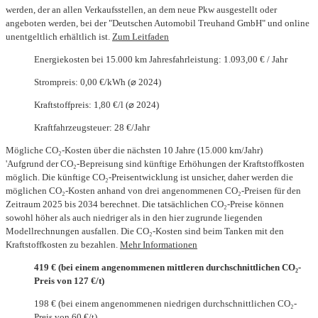
werden, der an allen Verkaufsstellen, an dem neue Pkw ausgestellt oder
angeboten werden, bei der "Deutschen Automobil Treuhand GmbH" und online
unentgeltlich erhältlich ist.
Zum Leitfaden
Energiekosten bei 15.000 km Jahresfahrleistung: 1.093,00 € / Jahr
Strompreis: 0,00 €/kWh (⌀ 2024)
Kraftstoffpreis: 1,80 €/l (⌀ 2024)
Kraftfahrzeugsteuer: 28 €/Jahr
Mögliche CO₂-Kosten über die nächsten 10 Jahre (15.000 km/Jahr)
'Aufgrund der CO₂-Bepreisung sind künftige Erhöhungen der Kraftstoffkosten
möglich. Die künftige CO₂-Preisentwicklung ist unsicher, daher werden die
möglichen CO₂-Kosten anhand von drei angenommenen CO₂-Preisen für den
Zeitraum 2025 bis 2034 berechnet. Die tatsächlichen CO₂-Preise können
sowohl höher als auch niedriger als in den hier zugrunde liegenden
Modellrechnungen ausfallen. Die CO₂-Kosten sind beim Tanken mit den
Kraftstoffkosten zu bezahlen.
Mehr Informationen
419 € (bei einem angenommenen mittleren durchschnittlichen CO₂-
Preis von 127 €/t)
198 € (bei einem angenommenen niedrigen durchschnittlichen CO₂-
Preis von 60 €/t)