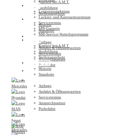
Karriere bei A.M.T.
Service
Ausbildung
Leistungsspektrum
Stellenangebote
Lackier- und Karosseriezentrum
Unternehmen
Servicetermin
Historie
MB-Garantie
Standorte
MB-Service-Vorteilsprogramm
Kontakt
Karriere
Anfrage
Karriere bei A.M.T.
Anfahrt & Öffnungszeiten
Ausbildung
Servicetermin
Stellenangebote
Ansprechpartner
Unternehmen
Probefahrt
Historie
Nutzfahrzeugzentrum
Standorte
Kontakt
Anfrage
Anfahrt & Öffnungszeiten
Servicetermin
Ansprechpartner
Probefahrt
Nutzfahrzeugzentrum