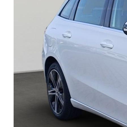
Unternehmen
Probefahrt
Historie
Nutzfahrzeugzentrum
Standorte
Kontakt
Anfrage
Anfahrt & Öffnungszeiten
Servicetermin
Ansprechpartner
Probefahrt
Nutzfahrzeugzentrum