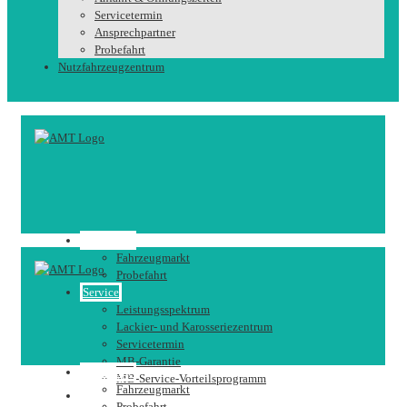
Servicetermin
Ansprechpartner
Probefahrt
Nutzfahrzeugzentrum
Fahrzeuge
Fahrzeugmarkt
Probefahrt
Service
Leistungsspektrum
Lackier- und Karosseriezentrum
Servicetermin
MB-Garantie
Fahrzeuge
MB-Service-Vorteilsprogramm
Fahrzeugmarkt
Karriere
Probefahrt