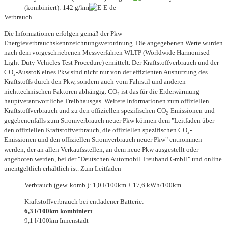
(kombiniert): 142 g/km
Verbrauch
Die Informationen erfolgen gemäß der Pkw-
Energieverbrauchskennzeichnungsverordnung. Die angegebenen Werte wurden
nach dem vorgeschriebenen Messverfahren WLTP (Worldwide Harmonised
Light-Duty Vehicles Test Procedure) ermittelt. Der Kraftstoffverbrauch und der
CO₂-Ausstoß eines Pkw sind nicht nur von der effizienten Ausnutzung des
Kraftstoffs durch den Pkw, sondern auch vom Fahrstil und anderen
nichttechnischen Faktoren abhängig. CO₂ ist das für die Erderwärmung
hauptverantwortliche Treibhausgas. Weitere Informationen zum offiziellen
Kraftstoffverbrauch und zu den offiziellen spezifischen CO₂-Emissionen und
gegebenenfalls zum Stromverbrauch neuer Pkw können dem "Leitfaden über
den offiziellen Kraftstoffverbrauch, die offiziellen spezifischen CO₂-
Emissionen und den offiziellen Stromverbrauch neuer Pkw" entnommen
werden, der an allen Verkaufsstellen, an dem neue Pkw ausgestellt oder
angeboten werden, bei der "Deutschen Automobil Treuhand GmbH" und online
unentgeltlich erhältlich ist.
Zum Leitfaden
Verbrauch (gew. komb.): 1,0 l/100km + 17,6 kWh/100km
Kraftstoffverbrauch bei entladener Batterie:
6,3 l/100km kombiniert
9,1 l/100km Innenstadt