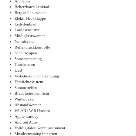
Armlehne
Beheizbares Lenkrad
Berganfahrassistent
Elektr. Heckklappe
Lederlenkrad
Lordosenstütze
Müdigkeitswarner
Notrufsystem
Reifendruckkontrolle
Schaltwippen
Sprachsteuerung
Touchscreen
USB
Verkehrszeichenerkennung
Fernlichtassistent
Sommerreifen
Blendfreies Fernlicht
Winterpaket
Abstandswarner
WLAN / Wifi Hotspot
Apple CarPlay
Android Auto
Volldigitales Kombiinstrument
Musikstreaming integriert