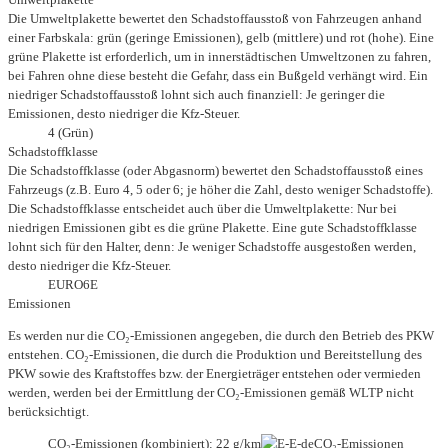
Die Umweltplakette bewertet den Schadstoffausstoß von Fahrzeugen anhand
einer Farbskala: grün (geringe Emissionen), gelb (mittlere) und rot (hohe). Eine
grüne Plakette ist erforderlich, um in innerstädtischen Umweltzonen zu fahren,
bei Fahren ohne diese besteht die Gefahr, dass ein Bußgeld verhängt wird. Ein
niedriger Schadstoffausstoß lohnt sich auch finanziell: Je geringer die
Emissionen, desto niedriger die Kfz-Steuer.
4 (Grün)
Schadstoffklasse
Die Schadstoffklasse (oder Abgasnorm) bewertet den Schadstoffausstoß eines
Fahrzeugs (z.B. Euro 4, 5 oder 6; je höher die Zahl, desto weniger Schadstoffe).
Die Schadstoffklasse entscheidet auch über die Umweltplakette: Nur bei
niedrigen Emissionen gibt es die grüne Plakette. Eine gute Schadstoffklasse
lohnt sich für den Halter, denn: Je weniger Schadstoffe ausgestoßen werden,
desto niedriger die Kfz-Steuer.
EURO6E
Emissionen
Es werden nur die CO₂-Emissionen angegeben, die durch den Betrieb des PKW
entstehen. CO₂-Emissionen, die durch die Produktion und Bereitstellung des
PKW sowie des Kraftstoffes bzw. der Energieträger entstehen oder vermieden
werden, werden bei der Ermittlung der CO₂-Emissionen gemäß WLTP nicht
berücksichtigt.
CO₂-Emissionen (kombiniert): 22 g/km
CO₂-Emissionen