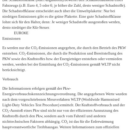
Fahrzeugs (z.B. Euro 4, 5 oder 6; je höher die Zahl, desto weniger Schadstoffe).
Die Schadstoffklasse entscheidet auch über die Umweltplakette: Nur bei
niedrigen Emissionen gibt es die grüne Plakette. Eine gute Schadstoffklasse
lohnt sich für den Halter, denn: Je weniger Schadstoffe ausgestoßen werden,
desto niedriger die Kfz-Steuer.
EURO6E
Emissionen
Es werden nur die CO₂-Emissionen angegeben, die durch den Betrieb des PKW
entstehen. CO₂-Emissionen, die durch die Produktion und Bereitstellung des
PKW sowie des Kraftstoffes bzw. der Energieträger entstehen oder vermieden
werden, werden bei der Ermittlung der CO₂-Emissionen gemäß WLTP nicht
berücksichtigt.
Verbrauch
Die Informationen erfolgen gemäß der Pkw-
Energieverbrauchskennzeichnungsverordnung. Die angegebenen Werte wurden
nach dem vorgeschriebenen Messverfahren WLTP (Worldwide Harmonised
Light-Duty Vehicles Test Procedure) ermittelt. Der Kraftstoffverbrauch und der
CO₂-Ausstoß eines Pkw sind nicht nur von der effizienten Ausnutzung des
Kraftstoffs durch den Pkw, sondern auch vom Fahrstil und anderen
nichttechnischen Faktoren abhängig. CO₂ ist das für die Erderwärmung
hauptverantwortliche Treibhausgas. Weitere Informationen zum offiziellen