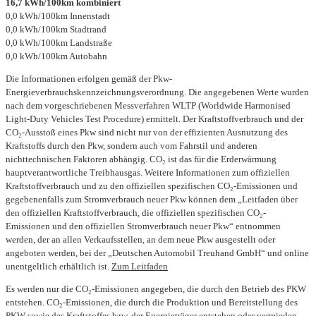
16,7 kWh/100km kombiniert
0,0 kWh/100km Innenstadt
0,0 kWh/100km Stadtrand
0,0 kWh/100km Landstraße
0,0 kWh/100km Autobahn
Die Informationen erfolgen gemäß der Pkw-
Energieverbrauchskennzeichnungsverordnung. Die angegebenen Werte wurden
nach dem vorgeschriebenen Messverfahren WLTP (Worldwide Harmonised
Light-Duty Vehicles Test Procedure) ermittelt. Der Kraftstoffverbrauch und der
CO₂-Ausstoß eines Pkw sind nicht nur von der effizienten Ausnutzung des
Kraftstoffs durch den Pkw, sondern auch vom Fahrstil und anderen
nichttechnischen Faktoren abhängig. CO₂ ist das für die Erderwärmung
hauptverantwortliche Treibhausgas. Weitere Informationen zum offiziellen
Kraftstoffverbrauch und zu den offiziellen spezifischen CO₂-Emissionen und
gegebenenfalls zum Stromverbrauch neuer Pkw können dem „Leitfaden über
den offiziellen Kraftstoffverbrauch, die offiziellen spezifischen CO₂-
Emissionen und den offiziellen Stromverbrauch neuer Pkw“ entnommen
werden, der an allen Verkaufsstellen, an dem neue Pkw ausgestellt oder
angeboten werden, bei der „Deutschen Automobil Treuhand GmbH“ und online
unentgeltlich erhältlich ist.
Zum Leitfaden
Es werden nur die CO₂-Emissionen angegeben, die durch den Betrieb des PKW
entstehen. CO₂-Emissionen, die durch die Produktion und Bereitstellung des
PKW sowie des Kraftstoffes bzw. der Energieträger entstehen oder vermieden