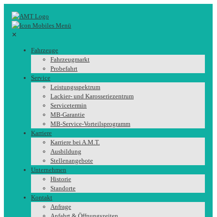
✕
Fahrzeuge
Fahrzeugmarkt
Probefahrt
Service
Leistungsspektrum
Lackier- und Karosseriezentrum
Servicetermin
MB-Garantie
MB-Service-Vorteilsprogramm
Karriere
Karriere bei A.M.T.
Ausbildung
Stellenangebote
Unternehmen
Historie
Standorte
Kontakt
Anfrage
Anfahrt & Öffnungszeiten