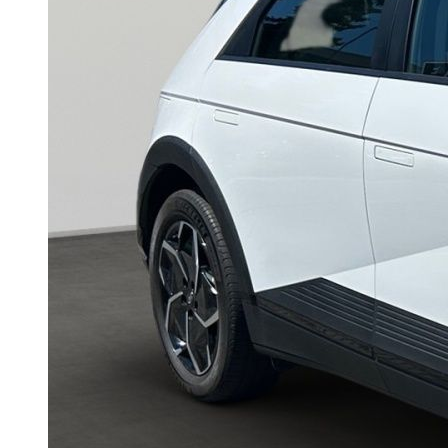
Unternehmen
Probefahrt
Historie
Nutzfahrzeugzentrum
Standorte
Kontakt
Anfrage
Anfahrt & Öffnungszeiten
Servicetermin
Ansprechpartner
Probefahrt
Nutzfahrzeugzentrum