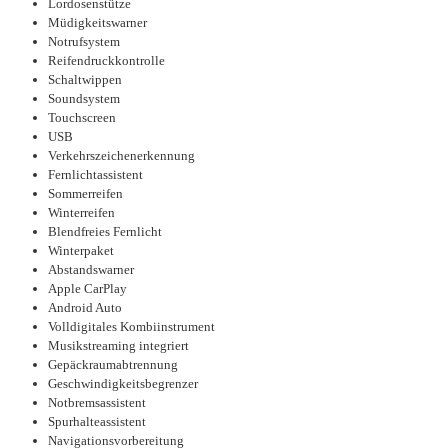
Lordosenstütze
Müdigkeitswarner
Notrufsystem
Reifendruckkontrolle
Schaltwippen
Soundsystem
Touchscreen
USB
Verkehrszeichenerkennung
Fernlichtassistent
Sommerreifen
Winterreifen
Blendfreies Fernlicht
Winterpaket
Abstandswarner
Apple CarPlay
Android Auto
Volldigitales Kombiinstrument
Musikstreaming integriert
Gepäckraumabtrennung
Geschwindigkeitsbegrenzer
Notbremsassistent
Spurhalteassistent
Navigationsvorbereitung