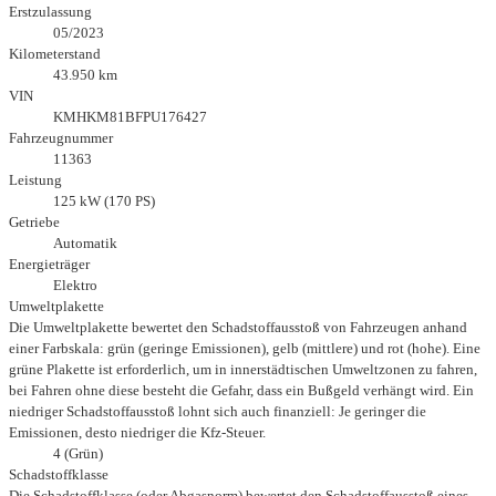
Erstzulassung
05/2023
Kilometerstand
43.950 km
VIN
KMHKM81BFPU176427
Fahrzeugnummer
11363
Leistung
125 kW (170 PS)
Getriebe
Automatik
Energieträger
Elektro
Umweltplakette
Die Umweltplakette bewertet den Schadstoffausstoß von Fahrzeugen anhand
einer Farbskala: grün (geringe Emissionen), gelb (mittlere) und rot (hohe). Eine
grüne Plakette ist erforderlich, um in innerstädtischen Umweltzonen zu fahren,
bei Fahren ohne diese besteht die Gefahr, dass ein Bußgeld verhängt wird. Ein
niedriger Schadstoffausstoß lohnt sich auch finanziell: Je geringer die
Emissionen, desto niedriger die Kfz-Steuer.
4 (Grün)
Schadstoffklasse
Die Schadstoffklasse (oder Abgasnorm) bewertet den Schadstoffausstoß eines