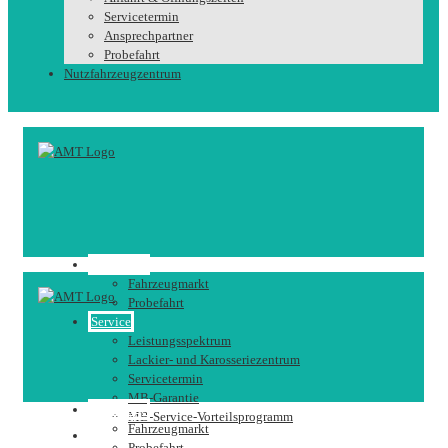
Servicetermin
Ansprechpartner
Probefahrt
Nutzfahrzeugzentrum
Fahrzeuge
Fahrzeugmarkt
Probefahrt
Service
Leistungsspektrum
Lackier- und Karosseriezentrum
Servicetermin
MB-Garantie
Fahrzeuge
MB-Service-Vorteilsprogramm
Fahrzeugmarkt
Karriere
Probefahrt