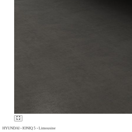
HYUNDAI › IONIQ 5 › Limousine