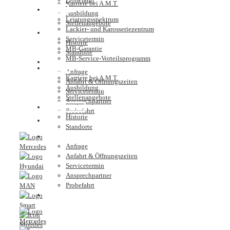
Karriere bei A.M.T.
Service
Ausbildung
Leistungsspektrum
Stellenangebote
Lackier- und Karosseriezentrum
Unternehmen
Servicetermin
Historie
MB-Garantie
Standorte
MB-Service-Vorteilsprogramm
Kontakt
Karriere
Anfrage
Karriere bei A.M.T.
Anfahrt & Öffnungszeiten
Ausbildung
Servicetermin
Stellenangebote
Ansprechpartner
Unternehmen
Probefahrt
Historie
Nutzfahrzeugzentrum
Standorte
Kontakt
Anfrage
Anfahrt & Öffnungszeiten
Servicetermin
Ansprechpartner
Probefahrt
Nutzfahrzeugzentrum