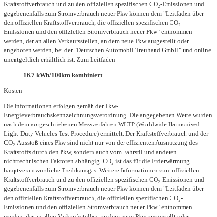
Kraftstoffverbrauch und zu den offiziellen spezifischen CO₂-Emissionen und
gegebenenfalls zum Stromverbrauch neuer Pkw können dem "Leitfaden über
den offiziellen Kraftstoffverbrauch, die offiziellen spezifischen CO₂-
Emissionen und den offiziellen Stromverbrauch neuer Pkw" entnommen
werden, der an allen Verkaufsstellen, an dem neue Pkw ausgestellt oder
angeboten werden, bei der "Deutschen Automobil Treuhand GmbH" und online
unentgeltlich erhältlich ist.
Zum Leitfaden
16,7 kWh/100km kombiniert
Kosten
Die Informationen erfolgen gemäß der Pkw-
Energieverbrauchskennzeichnungsverordnung. Die angegebenen Werte wurden
nach dem vorgeschriebenen Messverfahren WLTP (Worldwide Harmonised
Light-Duty Vehicles Test Procedure) ermittelt. Der Kraftstoffverbrauch und der
CO₂-Ausstoß eines Pkw sind nicht nur von der effizienten Ausnutzung des
Kraftstoffs durch den Pkw, sondern auch vom Fahrstil und anderen
nichttechnischen Faktoren abhängig. CO₂ ist das für die Erderwärmung
hauptverantwortliche Treibhausgas. Weitere Informationen zum offiziellen
Kraftstoffverbrauch und zu den offiziellen spezifischen CO₂-Emissionen und
gegebenenfalls zum Stromverbrauch neuer Pkw können dem "Leitfaden über
den offiziellen Kraftstoffverbrauch, die offiziellen spezifischen CO₂-
Emissionen und den offiziellen Stromverbrauch neuer Pkw" entnommen
werden, der an allen Verkaufsstellen, an dem neue Pkw ausgestellt oder