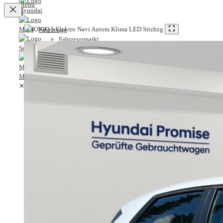
✕
Fahrzeuge
Fahrzeugmarkt
Probefahrt
Service
Leistungsspektrum
Lackier- und Karosseriezentrum
✕
Servicetermin
MB-Garantie
Fahrzeuge
MB-Service-Vorteilsprogramm
Fahrzeugmarkt
Karriere
Probefahrt
Karriere bei A.M.T.
Service
Ausbildung
Leistungsspektrum
Stellenangebote
Lackier- und Karosseriezentrum
Unternehmen
Servicetermin
Historie
MB-Garantie
Standorte
MB-Service-Vorteilsprogramm
Kontakt
Karriere
Anfrage
Karriere bei A.M.T.
Anfahrt & Öffnungszeiten
Ausbildung
Servicetermin
Stellenangebote
Ansprechpartner