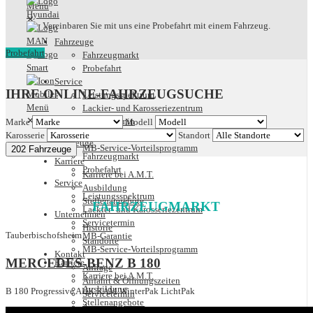
✕
Vereinbaren Sie mit uns eine Probefahrt mit einem Fahrzeug.
Fahrzeuge
Probefahrt
Fahrzeugmarkt
Probefahrt
Service
IHRE ONLINE-FAHRZEUGSUCHE
Leistungsspektrum
Lackier- und Karosseriezentrum
✕
Servicetermin
Marke
Modell
MB-Garantie
Karosserie
Standort
Fahrzeuge
MB-Service-Vorteilsprogramm
202 Fahrzeuge
Fahrzeugmarkt
Karriere
Probefahrt
Karriere bei A.M.T.
Service
Ausbildung
Leistungsspektrum
Stellenangebote
FAHRZEUGMARKT
Lackier- und Karosseriezentrum
Unternehmen
Servicetermin
Historie
Tauberbischofsheim
MB-Garantie
Standorte
MB-Service-Vorteilsprogramm
Kontakt
MERCEDES-BENZ B 180
Karriere
Anfrage
Karriere bei A.M.T.
Anfahrt & Öffnungszeiten
Ausbildung
B 180 Progressive AHK KAM WinterPak LichtPak
Servicetermin
Stellenangebote
Ansprechpartner