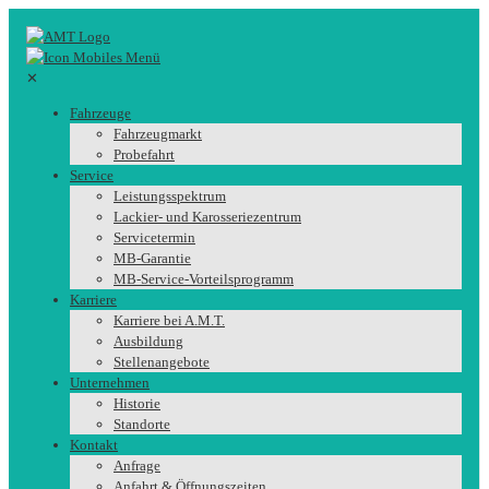
✕
Fahrzeuge
Fahrzeugmarkt
Probefahrt
Service
Leistungsspektrum
Lackier- und Karosseriezentrum
Servicetermin
MB-Garantie
MB-Service-Vorteilsprogramm
Karriere
Karriere bei A.M.T.
Ausbildung
Stellenangebote
Unternehmen
Historie
Standorte
Kontakt
Anfrage
Anfahrt & Öffnungszeiten