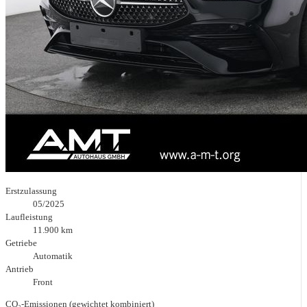
Erstzulassung
05/2025
Laufleistung
11.900 km
Getriebe
Automatik
Antrieb
Front
CO₂-Emissionen (gewichtet kombiniert)