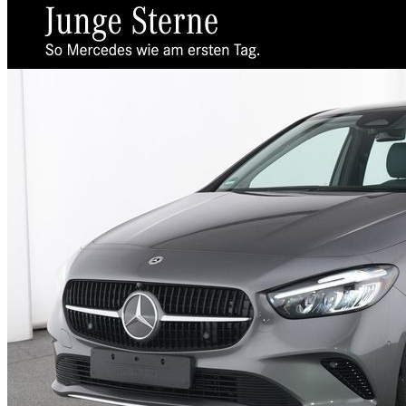
Unternehmen
Probefahrt
Historie
Nutzfahrzeugzentrum
Standorte
Kontakt
Anfrage
Anfahrt & Öffnungszeiten
Servicetermin
Ansprechpartner
Probefahrt
Nutzfahrzeugzentrum