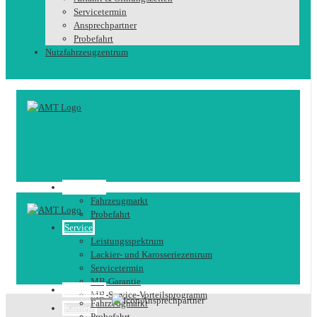
Servicetermin
Ansprechpartner
Probefahrt
Nutzfahrzeugzentrum
Fahrzeuge
Fahrzeugmarkt
Probefahrt
Service
Leistungsspektrum
Lackier- und Karosseriezentrum
Servicetermin
MB-Garantie
Fahrzeuge
MB-Service-Vorteilsprogramm
Fahrzeugmarkt
Karriere
Probefahrt