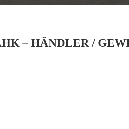
on AHK – HÄNDLER / GEW