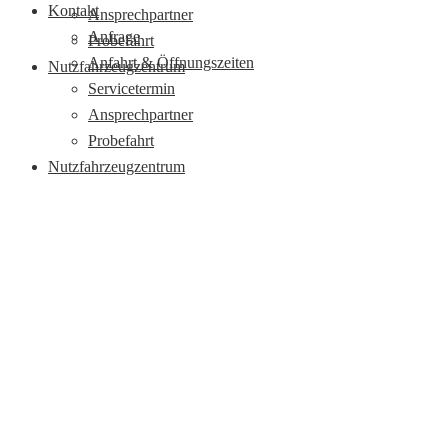
Kontakt
Ansprechpartner
Anfrage
Probefahrt
Anfahrt & Öffnungszeiten
Nutzfahrzeugzentrum
Servicetermin
Ansprechpartner
Probefahrt
Nutzfahrzeugzentrum