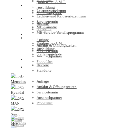
Karriere bei A.M.T.
Service
Ausbildung
Leistungsspektrum
Stellenangebote
Lackier- und Karosseriezentrum
Unternehmen
Servicetermin
Historie
MB-Garantie
Standorte
MB-Service-Vorteilsprogramm
Kontakt
Karriere
Anfrage
Karriere bei A.M.T.
Anfahrt & Öffnungszeiten
Ausbildung
Servicetermin
Stellenangebote
Ansprechpartner
Unternehmen
Probefahrt
Historie
Nutzfahrzeugzentrum
Standorte
Kontakt
Anfrage
Anfahrt & Öffnungszeiten
Servicetermin
Ansprechpartner
Probefahrt
Nutzfahrzeugzentrum