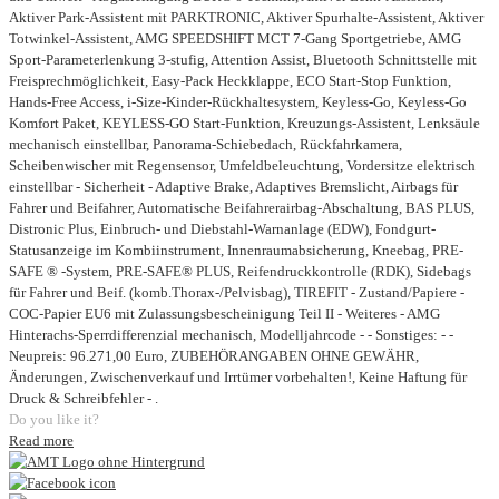
Aktiver Park-Assistent mit PARKTRONIC, Aktiver Spurhalte-Assistent, Aktiver
Totwinkel-Assistent, AMG SPEEDSHIFT MCT 7-Gang Sportgetriebe, AMG
Sport-Parameterlenkung 3-stufig, Attention Assist, Bluetooth Schnittstelle mit
Freisprechmöglichkeit, Easy-Pack Heckklappe, ECO Start-Stop Funktion,
Hands-Free Access, i-Size-Kinder-Rückhaltesystem, Keyless-Go, Keyless-Go
Komfort Paket, KEYLESS-GO Start-Funktion, Kreuzungs-Assistent, Lenksäule
mechanisch einstellbar, Panorama-Schiebedach, Rückfahrkamera,
Scheibenwischer mit Regensensor, Umfeldbeleuchtung, Vordersitze elektrisch
einstellbar - Sicherheit - Adaptive Brake, Adaptives Bremslicht, Airbags für
Fahrer und Beifahrer, Automatische Beifahrerairbag-Abschaltung, BAS PLUS,
Distronic Plus, Einbruch- und Diebstahl-Warnanlage (EDW), Fondgurt-
Statusanzeige im Kombiinstrument, Innenraumabsicherung, Kneebag, PRE-
SAFE ® -System, PRE-SAFE® PLUS, Reifendruckkontrolle (RDK), Sidebags
für Fahrer und Beif. (komb.Thorax-/Pelvisbag), TIREFIT - Zustand/Papiere -
COC-Papier EU6 mit Zulassungsbescheinigung Teil II - Weiteres - AMG
Hinterachs-Sperrdifferenzial mechanisch, Modelljahrcode - - Sonstiges: - -
Neupreis: 96.271,00 Euro, ZUBEHÖRANGABEN OHNE GEWÄHR,
Änderungen, Zwischenverkauf und Irrtümer vorbehalten!, Keine Haftung für
Druck & Schreibfehler - .
Do you like it?
Read more