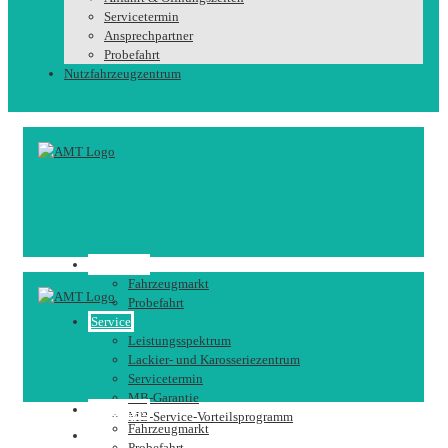
Servicetermin
Ansprechpartner
Probefahrt
Nutzfahrzeugzentrum
Fahrzeuge
Fahrzeugmarkt
Probefahrt
Service
Leistungsspektrum
Lackier- und Karosseriezentrum
Servicetermin
MB-Garantie
Fahrzeuge
MB-Service-Vorteilsprogramm
Fahrzeugmarkt
Karriere
Probefahrt