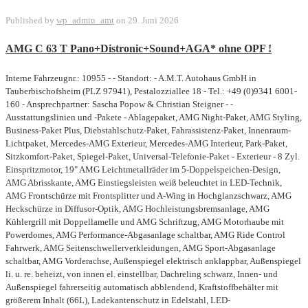
Published by
wp_admin_amt
on
29. Juni 2026
AMG C 63 T Pano+Distronic+Sound+AGA* ohne OPF !
Interne Fahrzeugnr.: 10955 - - Standort: - A.M.T. Autohaus GmbH in
Tauberbischofsheim (PLZ 97941), Pestalozziallee 18 - Tel.: +49 (0)9341 6001-
160 - Ansprechpartner: Sascha Popow & Christian Steigner - -
Ausstattungslinien und -Pakete - Ablagepaket, AMG Night-Paket, AMG Styling,
Business-Paket Plus, Diebstahlschutz-Paket, Fahrassistenz-Paket, Innenraum-
Lichtpaket, Mercedes-AMG Exterieur, Mercedes-AMG Interieur, Park-Paket,
Sitzkomfort-Paket, Spiegel-Paket, Universal-Telefonie-Paket - Exterieur - 8 Zyl.
Einspritzmotor, 19" AMG Leichtmetallräder im 5-Doppelspeichen-Design,
AMG Abrisskante, AMG Einstiegsleisten weiß beleuchtet in LED-Technik,
AMG Frontschürze mit Frontsplitter und A-Wing in Hochglanzschwarz, AMG
Heckschürze in Diffusor-Optik, AMG Hochleistungsbremsanlage, AMG
Kühlergrill mit Doppellamelle und AMG Schriftzug, AMG Motorhaube mit
Powerdomes, AMG Performance-Abgasanlage schaltbar, AMG Ride Control
Fahrwerk, AMG Seitenschwellerverkleidungen, AMG Sport-Abgasanlage
schaltbar, AMG Vorderachse, Außenspiegel elektrisch anklappbar, Außenspiegel
li. u. re. beheizt, von innen el. einstellbar, Dachreling schwarz, Innen- und
Außenspiegel fahrerseitig automatisch abblendend, Kraftstoffbehälter mit
größerem Inhalt (66L), Ladekantenschutz in Edelstahl, LED-