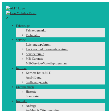
✕
Fahrzeuge
Fahrzeugmarkt
Probefahrt
Service
Leistungsspektrum
Lackier- und Karosseriezentrum
Servicetermin
MB-Garantie
MB-Service-Vorteilsprogramm
Karriere
Karriere bei A.M.T.
Ausbildung
Stellenangebote
Unternehmen
Historie
Standorte
Kontakt
Anfrage
Anfahrt & Öffnungszeiten