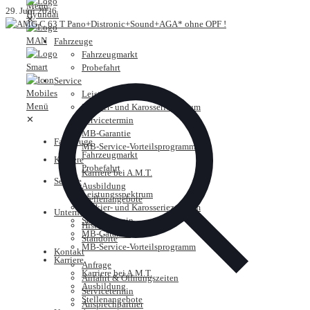
29. Juni 2026
✕
Fahrzeuge
Fahrzeugmarkt
Probefahrt
Service
Leistungsspektrum
Lackier- und Karosseriezentrum
✕
Servicetermin
MB-Garantie
Fahrzeuge
MB-Service-Vorteilsprogramm
Fahrzeugmarkt
Karriere
Probefahrt
Karriere bei A.M.T.
Service
Ausbildung
Leistungsspektrum
Stellenangebote
Lackier- und Karosseriezentrum
Unternehmen
Servicetermin
Historie
MB-Garantie
Standorte
MB-Service-Vorteilsprogramm
Kontakt
Karriere
Anfrage
Karriere bei A.M.T.
Anfahrt & Öffnungszeiten
Ausbildung
Servicetermin
Stellenangebote
Ansprechpartner