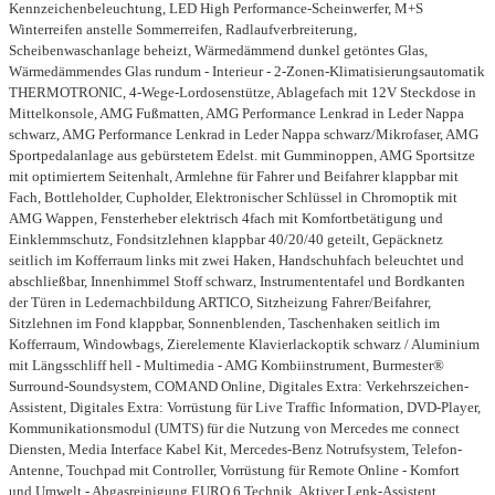
Kennzeichenbeleuchtung, LED High Performance-Scheinwerfer, M+S
Winterreifen anstelle Sommerreifen, Radlaufverbreiterung,
Scheibenwaschanlage beheizt, Wärmedämmend dunkel getöntes Glas,
Wärmedämmendes Glas rundum - Interieur - 2-Zonen-Klimatisierungsautomatik
THERMOTRONIC, 4-Wege-Lordosenstütze, Ablagefach mit 12V Steckdose in
Mittelkonsole, AMG Fußmatten, AMG Performance Lenkrad in Leder Nappa
schwarz, AMG Performance Lenkrad in Leder Nappa schwarz/Mikrofaser, AMG
Sportpedalanlage aus gebürstetem Edelst. mit Gumminoppen, AMG Sportsitze
mit optimiertem Seitenhalt, Armlehne für Fahrer und Beifahrer klappbar mit
Fach, Bottleholder, Cupholder, Elektronischer Schlüssel in Chromoptik mit
AMG Wappen, Fensterheber elektrisch 4fach mit Komfortbetätigung und
Einklemmschutz, Fondsitzlehnen klappbar 40/20/40 geteilt, Gepäcknetz
seitlich im Kofferraum links mit zwei Haken, Handschuhfach beleuchtet und
abschließbar, Innenhimmel Stoff schwarz, Instrumententafel und Bordkanten
der Türen in Ledernachbildung ARTICO, Sitzheizung Fahrer/Beifahrer,
Sitzlehnen im Fond klappbar, Sonnenblenden, Taschenhaken seitlich im
Kofferraum, Windowbags, Zierelemente Klavierlackoptik schwarz / Aluminium
mit Längsschliff hell - Multimedia - AMG Kombiinstrument, Burmester®
Surround-Soundsystem, COMAND Online, Digitales Extra: Verkehrszeichen-
Assistent, Digitales Extra: Vorrüstung für Live Traffic Information, DVD-Player,
Kommunikationsmodul (UMTS) für die Nutzung von Mercedes me connect
Diensten, Media Interface Kabel Kit, Mercedes-Benz Notrufsystem, Telefon-
Antenne, Touchpad mit Controller, Vorrüstung für Remote Online - Komfort
und Umwelt - Abgasreinigung EURO 6 Technik, Aktiver Lenk-Assistent,