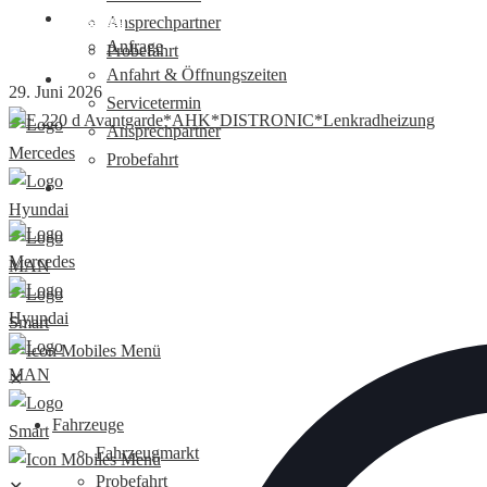
Kontakt
Ansprechpartner
Anfrage
Probefahrt
Anfahrt & Öffnungszeiten
Nutzfahrzeugzentrum
29. Juni 2026
Servicetermin
Ansprechpartner
Probefahrt
Nutzfahrzeugzentrum
✕
Fahrzeuge
Fahrzeugmarkt
Probefahrt