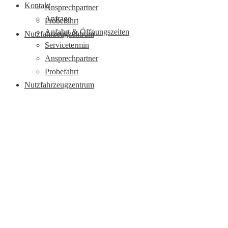
Kontakt
Ansprechpartner
Anfrage
Probefahrt
Anfahrt & Öffnungszeiten
Nutzfahrzeugzentrum
Servicetermin
Ansprechpartner
Probefahrt
Nutzfahrzeugzentrum