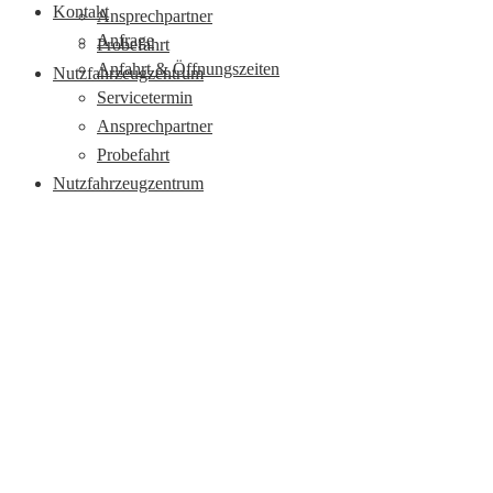
Kontakt
Ansprechpartner
Anfrage
Probefahrt
Anfahrt & Öffnungszeiten
Nutzfahrzeugzentrum
Servicetermin
Ansprechpartner
Probefahrt
Nutzfahrzeugzentrum