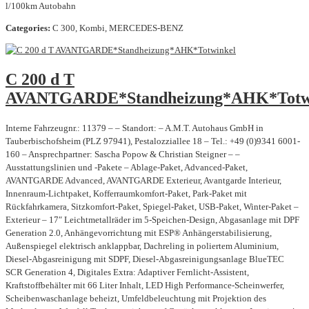
l/100km Autobahn
Categories:
C 300, Kombi, MERCEDES-BENZ
C 200 d T
AVANTGARDE*Standheizung*AHK*Totw
Interne Fahrzeugnr.: 11379 – – Standort: – A.M.T. Autohaus GmbH in
Tauberbischofsheim (PLZ 97941), Pestalozziallee 18 – Tel.: +49 (0)9341 6001-
160 – Ansprechpartner: Sascha Popow & Christian Steigner – –
Ausstattungslinien und -Pakete – Ablage-Paket, Advanced-Paket,
AVANTGARDE Advanced, AVANTGARDE Exterieur, Avantgarde Interieur,
Innenraum-Lichtpaket, Kofferraumkomfort-Paket, Park-Paket mit
Rückfahrkamera, Sitzkomfort-Paket, Spiegel-Paket, USB-Paket, Winter-Paket –
Exterieur – 17″ Leichtmetallräder im 5-Speichen-Design, Abgasanlage mit DPF
Generation 2.0, Anhängevorrichtung mit ESP® Anhängerstabilisierung,
Außenspiegel elektrisch anklappbar, Dachreling in poliertem Aluminium,
Diesel-Abgasreinigung mit SDPF, Diesel-Abgasreinigungsanlage BlueTEC
SCR Generation 4, Digitales Extra: Adaptiver Fernlicht-Assistent,
Kraftstoffbehälter mit 66 Liter Inhalt, LED High Performance-Scheinwerfer,
Scheibenwaschanlage beheizt, Umfeldbeleuchtung mit Projektion des