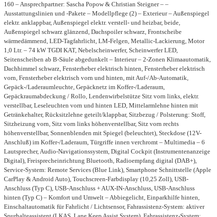
160 – Ansprechpartner: Sascha Popow & Christian Steigner – –
Ausstattungslinien und -Pakete – Modellpflege (2) – Exterieur – Außenspiegel
elektr. anklappbar, Außenspiegel elektr. verstell- und heizbar, beide,
Außenspiegel schwarz glänzend, Dachspoiler schwarz, Frontscheibe
wärmedämmend, LED-Tagfahrlicht, LM-Felgen, Metallic-Lackierung, Motor
1,0 Ltr. – 74 kW TGDI KAT, Nebelscheinwerfer, Scheinwerfer LED,
Seitenscheiben ab B-Säule abgedunkelt – Interieur – 2-Zonen Klimaautomatik,
Dachhimmel schwarz, Fensterheber elektrisch hinten, Fensterheber elektrisch
vorn, Fensterheber elektrisch vorn und hinten, mit Auf-/Ab-Automatik,
Gepäck-/Laderaumleuchte, Gepäcknetz im Koffer-/Laderaum,
Gepäckraumabdeckung / Rollo, Lendenwirbelstütze Sitz vorn links, elektr.
verstellbar, Leseleuchten vorn und hinten LED, Mittelarmlehne hinten mit
Getränkehalter, Rücksitzlehne geteilt/klappbar, Sitzbezug / Polsterung: Stoff,
Sitzheizung vorn, Sitz vorn links höhenverstellbar, Sitz vorn rechts
höhenverstellbar, Sonnenblenden mit Spiegel (beleuchtet), Steckdose (12V-
Anschluß) im Koffer-/Laderaum, Türgriffe innen verchromt – Multimedia – 6
Lautsprecher, Audio-Navigationssystem, Digital Cockpit (Instrumentenanzeige
Digital), Freisprecheinrichtung Bluetooth, Radioempfang digital (DAB+),
Service-System: Remote Services (Blue Link), Smartphone Schnittstelle (Apple
CarPlay & Android Auto), Touchscreen-Farbdisplay (10,25 Zoll), USB-
Anschluss (Typ C), USB-Anschluss + AUX-IN-Anschluss, USB-Anschluss
hinten (Typ C) – Komfort und Umwelt – Abbiegelicht, Einparkhilfe hinten,
Einschaltautomatik für Fahrlicht / Lichtsensor, Fahrassistenz-System: aktiver
Spurhalteassistent (LKAS, Lane Keep Assist System), Fahrassistenz-System: