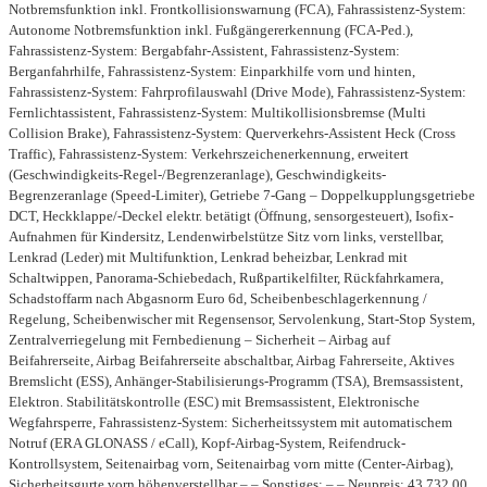
Notbremsfunktion inkl. Frontkollisionswarnung (FCA), Fahrassistenz-System:
Autonome Notbremsfunktion inkl. Fußgängererkennung (FCA-Ped.),
Fahrassistenz-System: Bergabfahr-Assistent, Fahrassistenz-System:
Berganfahrhilfe, Fahrassistenz-System: Einparkhilfe vorn und hinten,
Fahrassistenz-System: Fahrprofilauswahl (Drive Mode), Fahrassistenz-System:
Fernlichtassistent, Fahrassistenz-System: Multikollisionsbremse (Multi
Collision Brake), Fahrassistenz-System: Querverkehrs-Assistent Heck (Cross
Traffic), Fahrassistenz-System: Verkehrszeichenerkennung, erweitert
(Geschwindigkeits-Regel-/Begrenzeranlage), Geschwindigkeits-
Begrenzeranlage (Speed-Limiter), Getriebe 7-Gang – Doppelkupplungsgetriebe
DCT, Heckklappe/-Deckel elektr. betätigt (Öffnung, sensorgesteuert), Isofix-
Aufnahmen für Kindersitz, Lendenwirbelstütze Sitz vorn links, verstellbar,
Lenkrad (Leder) mit Multifunktion, Lenkrad beheizbar, Lenkrad mit
Schaltwippen, Panorama-Schiebedach, Rußpartikelfilter, Rückfahrkamera,
Schadstoffarm nach Abgasnorm Euro 6d, Scheibenbeschlagerkennung /
Regelung, Scheibenwischer mit Regensensor, Servolenkung, Start-Stop System,
Zentralverriegelung mit Fernbedienung – Sicherheit – Airbag auf
Beifahrerseite, Airbag Beifahrerseite abschaltbar, Airbag Fahrerseite, Aktives
Bremslicht (ESS), Anhänger-Stabilisierungs-Programm (TSA), Bremsassistent,
Elektron. Stabilitätskontrolle (ESC) mit Bremsassistent, Elektronische
Wegfahrsperre, Fahrassistenz-System: Sicherheitssystem mit automatischem
Notruf (ERA GLONASS / eCall), Kopf-Airbag-System, Reifendruck-
Kontrollsystem, Seitenairbag vorn, Seitenairbag vorn mitte (Center-Airbag),
Sicherheitsgurte vorn höhenverstellbar – – Sonstiges: – – Neupreis: 43.732,00