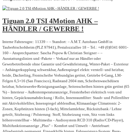
Tiguan 2.0 TSI 4Motion AHK –
HÄNDLER / GEWERBE !
Interne Fahrzeugnr.: 11339 – – Standort: – A.M.T. Autohaus GmbH in
Tauberbischofsheim (PLZ 97941), Pestalozziallee 18 – Tel.: +49 (0)9341 6001-
160 – Ansprechpartner: Sascha Popow & Christian Steigner – –
Ausstattungslinien und -Pakete – Verkauf nur an Händler oder
Gewerbetreibende ohne Garantie und Gewährleistung, Winter-Paket – Exterieur
– Anhängerkupplung schwenkbar, Außenspiegel elektr. verstell- und heizbar,
beide, Dachreling, Frontscheibe Verbundglas getönt, Getriebe 6-Gang, LM-
Felgen 6,5×16 (San Francisco), Radstand 2604 mm, Scheibenwaschdüsen
heizbar, Scheinwerfer-Reinigungsanlage, Seitenscheiben hinten grün getönt (65
%) – Interieur – Außentemperaturanzeige, Fensterheber elektrisch vorn und
hinten, Gepäckraumabdeckung / Rollo, Innenraumfilter: Staub- und Pollenfilter
mit Aktivkohlefilter, Innenspiegel abblendbar, Klimaanlage Climatronic 2-
Zonen, Kopfstützen hinten (3-fach), Mittelarmlehne, Rücksitzbank / Lehne
geteilt, Sitzbezug / Polsterung: Stoff, Sitzheizung vorn, Sitz vorn links
höhenverstellbar – Multimedia – Audiosystem RCD 310 (Radio/CD-Player),
Multifunktionsanzeige „Plus“ – Komfort und Umwelt – Antriebsart:
Allradantrieb permanent, Einparkhilfe hinten, Fahrassistenz-System: Berg-