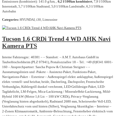
Emissionen (kombiniert): 141.0 g/km, ,
6,2 l/100km kombiniert
, 7,9 l/100km
Innenstadt, 5,7 l/100km Stadtrand, 5,0 l/100km Landstraße, 6,3 l/100km
Autobahn
Categories:
HYUNDAI, i30, Limousine
Tucson 1.6 CRDi Trend 4 WD AHK Navi
Kamera PTS
Interne Fahrzeugnr.: 40381 – – Standort: – A.M.T. Autohaus GmbH in
Tauberbischofsheim (PLZ 97941), Pestalozziallee 18 – Tel.: +49 (0)9341 6001-
160 – Ansprechpartner: Sascha Popow & Christian Steigner – –
Ausstattungslinien und -Pakete – Assistenz-Paket, Funktions-Paket,
Navigations-Paket – Exterieur – Außenspiegel elektr. anklappbar, Außenspiegel
elektr. verstell- und heizbar, beide, Dachreling, Dachspoiler, Frontscheibe
Verbundglas, Kühlergrill dunkel verchromt, LED-Grilldesign-Paket, LED-
Tagfahrlicht, LM-Felgen, Mica-Lackierung / Mineraleffekt-Lackierung, Mild-
Hybrid 100 kW (Motor 1,6 Ltr. – 100 kW CRDi), Privacy-Verglasung
(Verglasung hinten abgedunkelt), Radstand 2680 mm, Scheinwerfer Voll-LED,
Unterfahrschutz vorn und hinten (Silber), Verglasung Akustikglas – Interieur –
2-Zonen Klimaautomatik, Ambiente-Beleuchtung, Fensterheber elektrisch vorn