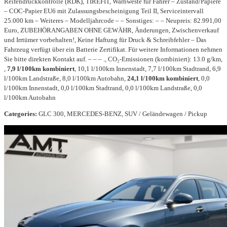
Reifendruckkontrolle (RDK), TIREFIT, Warnweste für Fahrer – Zustand/Papiere
– COC-Papier EU6 mit Zulassungsbescheinigung Teil II, Serviceintervall
25.000 km – Weiteres – Modelljahrcode – – Sonstiges: – – Neupreis: 82.991,00
Euro, ZUBEHÖRANGABEN OHNE GEWÄHR, Änderungen, Zwischenverkauf
und Irrtümer vorbehalten!, Keine Haftung für Druck & Schreibfehler – Das
Fahrzeug verfügt über ein Batterie Zertifikat. Für weitere Informationen nehmen
Sie bitte direkten Kontakt auf. – – – ., CO₂-Emissionen (kombiniert): 13.0 g/km,
,
7,9 l/100km kombiniert
, 10,1 l/100km Innenstadt, 7,7 l/100km Stadtrand, 6,9
l/100km Landstraße, 8,0 l/100km Autobahn,
24,1 l/100km kombiniert
, 0,0
l/100km Innenstadt, 0,0 l/100km Stadtrand, 0,0 l/100km Landstraße, 0,0
l/100km Autobahn
Categories:
GLC 300, MERCEDES-BENZ, SUV / Geländewagen / Pickup