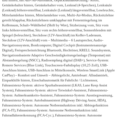
und hinten, mit Auf-/Ab-Automatik, Gepäckraumabdeckung / Rollo,
Getränkehalter hinten, Getränkehalter vorn, Lenkrad (4-Speichen), Lenksäule
(Lenkrad) höhenverstellbar, Lenksäule (Lenkrad) längsverstellbar, Leseleuchte,
Mittelarmlehne hinten, Mittelarmlehne vorn, Multi-Air-Modus, Rücksitzlehne
geteilt/klappbar, Rücksitzlehnen umklappbar mit Fernentriegelung im
Kofferraum, Schalt-/Wählhebel (Shift by Wire), Sitzheizung vorn, Sitz vorn
links höhenverstellbar, Sitz vorn rechts höhenverstellbar, Sonnenblenden mit
Spiegel (beleuchtet), Steckdose (12V-Anschluß) im Koffer-/Laderaum,
Steckdose (12V-Anschluß) vorn – Multimedia – 6 Lautsprecher, Audio-
Navigationssystem, Bordcomputer, Digital Cockpit (Instrumentenanzeige
Digital), Freisprecheinrichtung Bluetooth, Hochtöner, KRELL Soundsystem,
Navigationsbasierte Adaptive Geschwindigkeitsregelanlage (Tempomat) mit
Abstandsregelung (NSCC), Radioempfang digital (DAB+), Service-System:
Remote Services (Blue Link), Touchscreen-Farbdisplay (10,25 Zoll), USB-
Anschluss hinten, USB-Anschluss in Mittelkonsole, Wireless SmartLink (Apple
CarPlay) – Komfort und Umwelt – Abbiegelicht, Antriebsart: Allradantrieb,
Einparkhilfe hinten, Einschaltautomatik für Fahrlicht / Lichtsensor,
Fahrassistenz-System: aktiver Spurhalteassistent (LKAS, Lane Keep Assist
System), Fahrassistenz-System: aktiver Totwinkel-Assistent, Fahrassistenz-
System: Aufmerksamkeits-Assistent, Fahrassistenz-System: Ausstiegswarnung,
Fahrassistenz-System: Autobahnassistent (Highway Driving Assist, HDA),
Fahrassistenz-System: Autonome Notbremsfunktion inkl. Abbiegefunktion
(FCA-JT), Fahrassistenz-System: Autonome Notbremsfunktion inkl.
Fahrradfahrererkennung (FCA-Cyc.), Fahrassistenz-System: Autonome