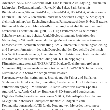
Advanced, AMG Line Exterieur, AMG Line Interieur, AMG Styling, Innenraum-
Lichtpaket, Kofferraumkomfort-Paket, Night-Paket, Park-Paket mit
Rückfahrkamera, Sitzkomfort-Paket, Spiegel-Paket, USB-Paket, Winter-Paket –
Exterieur – 18″ AMG Leichtmetallräder im 5-Speichen-Design, Außenspiegel
elektrisch anklappbar, Dachreling schwarz, Fahrzeugsteckdose, Hybrid Batterie,
Kühlerverkleidung mit Mercedes-Benz Pattern, Ladekabel für Wallbox und
öffentliche Ladestation, 5m, glatt, LED High Performance-Scheinwerfer,
Scheibenwaschanlage beheizt, Umfeldbeleuchtung mit Projektion des
Markenlogos, Wärmedämmend dunkel getöntes Glas – Interieur – 4-Wege-
Lordosenstütze, Ambientebeleuchtung, AMG Fußmatten, Bedienungsanleitung
und Serviceinformation – deutsch, Doppelcupholder, Doppelrollo elektrisch
fuer Gepäckraumabdeckung, Innenhimmel Stoff kristallgrau, Instrumententafel
und Bordkanten in Ledernachbildung ARTICO in Nappaoptik,
Klimatisierungsautomatik THERMATIC, Kraftstoffbehälter mit größerem
Volumen (50l), Laderaumabdeckung inklusive EASY-PACK Sicherheitsnetz,
Mittelkonsole in Schwarz hochglänzend, Passive
Personenanwesenheitserinnerung, Sitzheizung für Fahrer und Beifahrer,
Sitzlehnen im Fond klappbar, Sportsitze, Zierelemente Holz Linde linestructure
anthrazit offenporig – Multimedia – 3 Jahre kostenfreie Karten-Updates,
Android Auto, Apple CarPlay, Burmester® 3D-Surround-Soundsystem,
Digitales Radio, Erweiterte Funktionen MBUX, Fahrerdisplay, Festplatten-
Navigation, Kabelloses Ladesystem für mobile Endgeräte vorn,
Kommunikationsmodul (LTE) für die Nutzung von Mercedes me connect