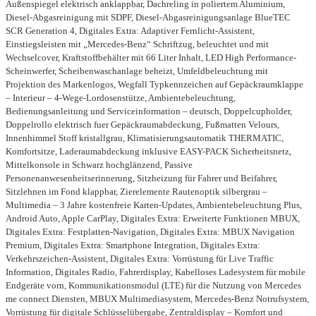
Außenspiegel elektrisch anklappbar, Dachreling in poliertem Aluminium,
Diesel-Abgasreinigung mit SDPF, Diesel-Abgasreinigungsanlage BlueTEC
SCR Generation 4, Digitales Extra: Adaptiver Fernlicht-Assistent,
Einstiegsleisten mit „Mercedes-Benz“ Schriftzug, beleuchtet und mit
Wechselcover, Kraftstoffbehälter mit 66 Liter Inhalt, LED High Performance-
Scheinwerfer, Scheibenwaschanlage beheizt, Umfeldbeleuchtung mit
Projektion des Markenlogos, Wegfall Typkennzeichen auf Gepäckraumklappe
– Interieur – 4-Wege-Lordosenstütze, Ambientebeleuchtung,
Bedienungsanleitung und Serviceinformation – deutsch, Doppelcupholder,
Doppelrollo elektrisch fuer Gepäckraumabdeckung, Fußmatten Velours,
Innenhimmel Stoff kristallgrau, Klimatisierungsautomatik THERMATIC,
Komfortsitze, Laderaumabdeckung inklusive EASY-PACK Sicherheitsnetz,
Mittelkonsole in Schwarz hochglänzend, Passive
Personenanwesenheitserinnerung, Sitzheizung für Fahrer und Beifahrer,
Sitzlehnen im Fond klappbar, Zierelemente Rautenoptik silbergrau –
Multimedia – 3 Jahre kostenfreie Karten-Updates, Ambientebeleuchtung Plus,
Android Auto, Apple CarPlay, Digitales Extra: Erweiterte Funktionen MBUX,
Digitales Extra: Festplatten-Navigation, Digitales Extra: MBUX Navigation
Premium, Digitales Extra: Smartphone Integration, Digitales Extra:
Verkehrszeichen-Assistent, Digitales Extra: Vorrüstung für Live Traffic
Information, Digitales Radio, Fahrerdisplay, Kabelloses Ladesystem für mobile
Endgeräte vorn, Kommunikationsmodul (LTE) für die Nutzung von Mercedes
me connect Diensten, MBUX Multimediasystem, Mercedes-Benz Notrufsystem,
Vorrüstung für digitale Schlüsselübergabe, Zentraldisplay – Komfort und