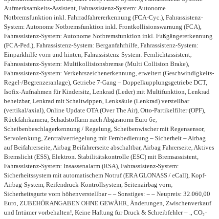
Aufmerksamkeits-Assistent, Fahrassistenz-System: Autonome
Notbremsfunktion inkl. Fahrradfahrererkennung (FCA-Cyc.), Fahrassistenz-
System: Autonome Notbremsfunktion inkl. Frontkollisionswarnung (FCA),
Fahrassistenz-System: Autonome Notbremsfunktion inkl. Fußgängererkennung
(FCA-Ped.), Fahrassistenz-System: Berganfahrhilfe, Fahrassistenz-System:
Einparkhilfe vorn und hinten, Fahrassistenz-System: Fernlichtassistent,
Fahrassistenz-System: Multikollisionsbremse (Multi Collision Brake),
Fahrassistenz-System: Verkehrszeichenerkennung, erweitert (Geschwindigkeits-
Regel-/Begrenzeranlage), Getriebe 7-Gang – Doppelkupplungsgetriebe DCT,
Isofix-Aufnahmen für Kindersitz, Lenkrad (Leder) mit Multifunktion, Lenkrad
beheizbar, Lenkrad mit Schaltwippen, Lenksäule (Lenkrad) verstellbar
(vertikal/axial), Online Update OTA (Over The Air), Otto-Partikelfilter (OPF),
Rückfahrkamera, Schadstoffarm nach Abgasnorm Euro 6e,
Scheibenbeschlagerkennung / Regelung, Scheibenwischer mit Regensensor,
Servolenkung, Zentralverriegelung mit Fernbedienung – Sicherheit – Airbag
auf Beifahrerseite, Airbag Beifahrerseite abschaltbar, Airbag Fahrerseite, Aktives
Bremslicht (ESS), Elektron. Stabilitätskontrolle (ESC) mit Bremsassistent,
Fahrassistenz-System: Insassenalarm (RSA), Fahrassistenz-System:
Sicherheitssystem mit automatischem Notruf (ERA GLONASS / eCall), Kopf-
Airbag-System, Reifendruck-Kontrollsystem, Seitenairbag vorn,
Sicherheitsgurte vorn höhenverstellbar – – Sonstiges: – – Neupreis: 32.060,00
Euro, ZUBEHÖRANGABEN OHNE GEWÄHR, Änderungen, Zwischenverkauf
und Irrtümer vorbehalten!, Keine Haftung für Druck & Schreibfehler – ., CO₂-