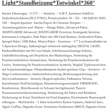
Light*Standheizung*Totwinkel*360°
Interne Fahrzeugnr.: 11375 – – Standort: – A.M.T. Autohaus GmbH in
Tauberbischofsheim (PLZ 97941), Pestalozziallee 18 – Tel.: +49 (0)9341 6001-
160 – Ansprechpartner: Sascha Popow & Christian Steigner – –
Ausstattungslinien und -Pakete – Ablage-Paket, Advanced-Paket,
AVANTGARDE Advanced, AVANTGARDE Exterieur, Avantgarde Interieur,
Innenraum-Lichtpaket, Park-Paket mit 360 Grad-Kamera, Sitzkomfort-Paket,
Spiegel-Paket, USB-Paket, Winter-Paket – Exterieur – 17″ Leichtmetallräder im
5-Speichen-Design, Außenspiegel elektrisch anklappbar, DIGITAL LIGHT,
Kraftstoffbehälter mit 66 Liter Inhalt, Scheibenwaschanlage beheizt,
Umfeldbeleuchtung mit Projektion des Markenlogos, Vorrüstung für
Projektionsfunktion Animationen, Vorrüstung für Projektionsfunktion für
Linien, Vorrüstung für Projektionsfunktion Symbole, Wegfall Typkennzeichen
auf Gepäckraumklappe, Wärmedämmend dunkel getöntes Glas – Interieur – 4-
Wege-Lordosenstütze, Ambientebeleuchtung, Bedienungsanleitung und
Serviceinformation – deutsch, Doppelcupholder, Fußmatten Velours,
Innenhimmel Stoff kristallgrau, Klimatisierungsautomatik THERMATIC,
Komfortsitze, Mittelkonsole in Schwarz hochglänzend, Passive
Personenanwesenheitserinnerung, Sitzheizung für Fahrer und Beifahrer,
Sitzheizung im Fond, Sitzlehnen im Fond klappbar, Zierelemente Rautenoptik
silbergrau – Multimedia – 3 Jahre kostenfreie Karten-Updates, Android Auto,
Apple CarPlay, Digitales Extra: Erweiterte Funktionen MBUX, Digitales Extra: