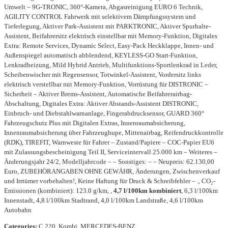
Umwelt – 9G-TRONIC, 360°-Kamera, Abgasreinigung EURO 6 Technik,
AGILITY CONTROL Fahrwerk mit selektivem Dämpfungssystem und
Tieferlegung, Aktiver Park-Assistent mit PARKTRONIC, Aktiver Spurhalte-
Assistent, Beifahrersitz elektrisch einstellbar mit Memory-Funktion, Digitales
Extra: Remote Services, Dynamic Select, Easy-Pack Heckklappe, Innen- und
Außenspiegel automatisch abblendend, KEYLESS-GO Start-Funktion,
Lenkradheizung, Mild Hybrid Antrieb, Multifunktions-Sportlenkrad in Leder,
Scheibenwischer mit Regensensor, Totwinkel-Assistent, Vordersitz links
elektrisch verstellbar mit Memory-Funktion, Vorrüstung für DISTRONIC –
Sicherheit – Aktiver Brems-Assistent, Automatische Beifahrerairbag-
Abschaltung, Digitales Extra: Aktiver Abstands-Assistent DISTRONIC,
Einbruch- und Diebstahlwarnanlage, Fingerabdrucksensor, GUARD 360°
Fahrzeugschutz Plus mit Digitalen Extras, Innenraumabsicherung,
Innenraumabsicherung über Fahrzeughupe, Mittenairbag, Reifendruckkontrolle
(RDK), TIREFIT, Warnweste für Fahrer – Zustand/Papiere – COC-Papier EU6
mit Zulassungsbescheinigung Teil II, Serviceintervall 25.000 km – Weiteres –
Änderungsjahr 24/2, Modelljahrcode – – Sonstiges: – – Neupreis: 62.130,00
Euro, ZUBEHÖRANGABEN OHNE GEWÄHR, Änderungen, Zwischenverkauf
und Irrtümer vorbehalten!, Keine Haftung für Druck & Schreibfehler – ., CO₂-
Emissionen (kombiniert): 123.0 g/km, ,
4,7 l/100km kombiniert
, 6,3 l/100km
Innenstadt, 4,8 l/100km Stadtrand, 4,0 l/100km Landstraße, 4,6 l/100km
Autobahn
Categories:
C 220, Kombi, MERCEDES-BENZ