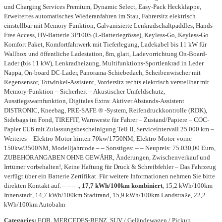
und Charging Services Premium, Dynamic Select, Easy-Pack Heckklappe,
Erweitertes automatisches Wiederanfahren im Stau, Fahrersitz elektrisch
einstellbar mit Memory-Funktion, Galvanisierte Lenkradschaltpaddles, Hands-
Free Access, HV-Batterie 3P100S (L-Batteriegrösse), Keyless-Go, Keyless-Go
Komfort Paket, Komfortfahrwerk mit Tieferlegung, Ladekabel bis 11 kW für
Wallbox und öffentliche Ladestation, 8m, glatt, Ladevorrichtung On-Board-
Lader (bis 11 kW), Lenkradheizung, Multifunktions-Sportlenkrad in Leder
Nappa, On-board DC-Lader, Panorama-Schiebedach, Scheibenwischer mit
Regensensor, Totwinkel-Assistent, Vordersitz rechts elektrisch verstellbar mit
Memory-Funktion – Sicherheit – Akustischer Umfeldschutz,
Ausstiegswarnfunktion, Digitales Extra: Aktiver Abstands-Assistent
DISTRONIC, Kneebag, PRE-SAFE ® -System, Reifendruckkontrolle (RDK),
Sidebags im Fond, TIREFIT, Warnweste für Fahrer – Zustand/Papiere – COC-
Papier EU6 mit Zulassungsbescheinigung Teil II, Serviceintervall 25.000 km –
Weiteres – Elektro-Motor hinten 70kw/1750NM, Elektro-Motor vorne
150kw/3500NM, Modelljahrcode – – Sonstiges: – – Neupreis: 75.030,00 Euro,
ZUBEHÖRANGABEN OHNE GEWÄHR, Änderungen, Zwischenverkauf und
Irrtümer vorbehalten!, Keine Haftung für Druck & Schreibfehler – Das Fahrzeug
verfügt über ein Batterie Zertifikat. Für weitere Informationen nehmen Sie bitte
direkten Kontakt auf. – – – .,
17,7 kWh/100km kombiniert
, 15,2 kWh/100km
Innenstadt, 14,7 kWh/100km Stadtrand, 15,9 kWh/100km Landstraße, 22,2
kWh/100km Autobahn
Categories:
EQB, MERCEDES-BENZ, SUV / Geländewagen / Pickup