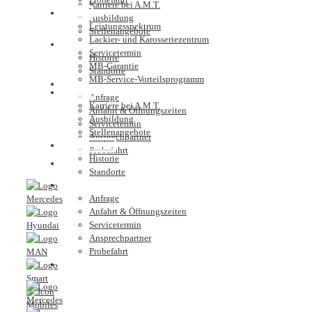
Karriere bei A.M.T.
Service
Ausbildung
Leistungsspektrum
Stellenangebote
Lackier- und Karosseriezentrum
Unternehmen
Servicetermin
Historie
MB-Garantie
Standorte
MB-Service-Vorteilsprogramm
Kontakt
Karriere
Anfrage
Karriere bei A.M.T.
Anfahrt & Öffnungszeiten
Ausbildung
Servicetermin
Stellenangebote
Ansprechpartner
Unternehmen
Probefahrt
Historie
Nutzfahrzeugzentrum
Standorte
Kontakt
Anfrage
Anfahrt & Öffnungszeiten
Servicetermin
Ansprechpartner
Probefahrt
Nutzfahrzeugzentrum