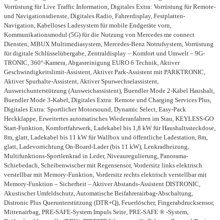
Vorrüstung für Live Traffic Information, Digitales Extra: Vorrüstung für Remote-
und Navigationsdienste, Digitales Radio, Fahrerdisplay, Festplatten-
Navigation, Kabelloses Ladesystem für mobile Endgeräte vorn,
Kommunikationsmodul (5G) für die Nutzung von Mercedes me connect
Diensten, MBUX Multimediasystem, Mercedes-Benz Notrufsystem, Vorrüstung
für digitale Schlüsselübergabe, Zentraldisplay – Komfort und Umwelt – 9G-
TRONIC, 360°-Kamera, Abgasreinigung EURO 6 Technik, Aktiver
Geschwindigkeitslimit-Assistent, Aktiver Park-Assistent mit PARKTRONIC,
Aktiver Spurhalte-Assistent, Aktiver Spurwechselassistent,
Ausweichunterstützung (Ausweichassistent), Buendler Mode 2-Kabel Haushalt,
Buendler Mode 3-Kabel, Digitales Extra: Remote und Charging Services Plus,
Digitales Extra: Sportlicher Motorsound, Dynamic Select, Easy-Pack
Heckklappe, Erweitertes automatisches Wiederanfahren im Stau, KEYLESS-GO
Start-Funktion, Komfortfahrwerk, Ladekabel bis 1,8 kW für Haushaltssteckdose,
8m, glatt, Ladekabel bis 11 kW für Wallbox und öffentliche Ladestation, 8m,
glatt, Ladevorrichtung On-Board-Lader (bis 11 kW), Lenkradheizung,
Multifunktions-Sportlenkrad in Leder, Niveauregulierung, Panorama-
Schiebedach, Scheibenwischer mit Regensensor, Vordersitz links elektrisch
verstellbar mit Memory-Funktion, Vordersitz rechts elektrisch verstellbar mit
Memory-Funktion – Sicherheit – Aktiver Abstands-Assistent DISTRONIC,
Akustischer Umfeldschutz, Automatische Beifahrerairbag-Abschaltung,
Distronic Plus Querunterstützung (DTR+Q), Feuerlöscher, Fingerabdrucksensor,
Mittenairbag, PRE-SAFE-System Impuls Seite, PRE-SAFE ® -System,