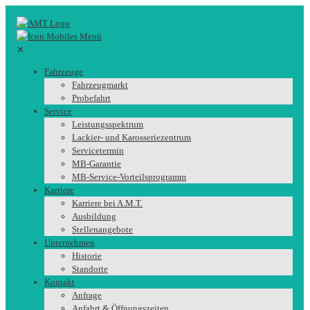
✕
Fahrzeuge
Fahrzeugmarkt
Probefahrt
Service
Leistungsspektrum
Lackier- und Karosseriezentrum
Servicetermin
MB-Garantie
MB-Service-Vorteilsprogramm
Karriere
Karriere bei A.M.T.
Ausbildung
Stellenangebote
Unternehmen
Historie
Standorte
Kontakt
Anfrage
Anfahrt & Öffnungszeiten