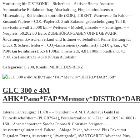
Vorrüstung für DISTRONIC – Sicherheit – Aktiver Brems-Assistent,
Automatische Beifahrerairbag-Abschaltung, Fingerabdrucksensor,
Mittenairbag, Reifendruckkontrolle (RDK), TIREFIT, Warnweste für Fahrer –
Zustand/Papiere – COC-Papier EU6 mit Zulassungsbescheinigung Teil II,
Serviceintervall 25.000 km – Weiteres – Modelljahrcode – – Sonstiges: – –
Neupreis: 58.262,00 Euro, ZUBEHÖRANGABEN OHNE GEWÄHR,
Änderungen, Zwischenverkauf und Irrtümer vorbehalten!, Keine Haftung für
Druck & Schreibfehler – ., CO₂-Emissionen (kombiniert): 124.0 g/km, ,
4,7
l/100km kombiniert
, 6,5 l/100km Innenstadt, 4,8 l/100km Stadtrand, 4,1
l/100km Landstraße, 4,6 l/100km Autobahn
Categories:
C 200, Kombi, MERCEDES-BENZ
GLC 300 e 4M
AHK*Pano*FAP*Memory*DISTRO*DAB
Interne Fahrzeugnr.: 11378 – – Standort: – A.M.T. Autohaus GmbH in
Tauberbischofsheim (PLZ 97941), Pestalozziallee 18 – Tel.: +49 (0)9341 6001-
160 – Ansprechpartner: Sascha Popow & Christian Steigner – –
Ausstattungslinien und -Pakete – Ablage-Paket, Advanced-Plus-Paket mit
Digitalen Extras, Ausstattung “Avantgarde“, AVANTGARDE Advanced Plus,