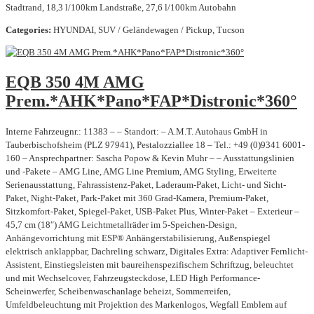
Stadtrand, 18,3 l/100km Landstraße, 27,6 l/100km Autobahn
Categories:
HYUNDAI, SUV / Geländewagen / Pickup, Tucson
EQB 350 4M AMG
Prem.*AHK*Pano*FAP*Distronic*360°
Interne Fahrzeugnr.: 11383 – – Standort: – A.M.T. Autohaus GmbH in
Tauberbischofsheim (PLZ 97941), Pestalozziallee 18 – Tel.: +49 (0)9341 6001-
160 – Ansprechpartner: Sascha Popow & Kevin Muhr – – Ausstattungslinien
und -Pakete – AMG Line, AMG Line Premium, AMG Styling, Erweiterte
Serienausstattung, Fahrassistenz-Paket, Laderaum-Paket, Licht- und Sicht-
Paket, Night-Paket, Park-Paket mit 360 Grad-Kamera, Premium-Paket,
Sitzkomfort-Paket, Spiegel-Paket, USB-Paket Plus, Winter-Paket – Exterieur –
45,7 cm (18″) AMG Leichtmetallräder im 5-Speichen-Design,
Anhängevorrichtung mit ESP® Anhängerstabilisierung, Außenspiegel
elektrisch anklappbar, Dachreling schwarz, Digitales Extra: Adaptiver Fernlicht-
Assistent, Einstiegsleisten mit baureihenspezifischem Schriftzug, beleuchtet
und mit Wechselcover, Fahrzeugsteckdose, LED High Performance-
Scheinwerfer, Scheibenwaschanlage beheizt, Sommerreifen,
Umfeldbeleuchtung mit Projektion des Markenlogos, Wegfall Emblem auf