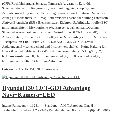
(OPF), Rückfahrkamera, Schadstoffarm nach Abgasnorm Euro 6d,
Scheibenwischer mit Regensensor, Servolenkung, Start-Stop System,
Zentralverriegelung mit Fernbedienung, Zwischengas-Funktion – Sicherheit –
Airbag auf Beifahrerseite, Airbag Beifahrerseite abschaltbar, Airbag Fahrerseite,
Aktives Bremslicht (ESS), Bremsassistent, Elektron. Stabilitätskontrolle (ESC)
mit Bremsassistent, Elektronische Wegfahrsperre, Fahrassistenz-System:
Sicherheitssystem mit automatischem Notruf (ERA GLONASS / eCall), Kopf-
Airbag-System, Reifendruck-Kontrollsystem, Seitenairbag vorn – – Sonstiges: –
– Neupreis: 29.140,00 Euro, ZUBEHÖRANGABEN OHNE GEWÄHR,
Änderungen, Zwischenverkauf und Irrtümer vorbehalten!, Keine Haftung für
Druck & Schreibfehler – ., CO₂-Emissionen (kombiniert): 158.0 g/km, ,
7,0
l/100km kombiniert
, 8,6 l/100km Innenstadt, 6,7 l/100km Stadtrand, 6,0
l/100km Landstraße, 7,4 l/100km Autobahn
Categories:
HYUNDAI, i20, Kleinwagen
Hyundai i30 1.0 T-GDI Advantage
Navi+Kamera+LED
Interne Fahrzeugnr.: 11281 – – Standort: – A.M.T. Autohaus GmbH in
Tauberbischofsheim (PLZ 97941), Pestalozziallee 18 – Tel.: +49 (0)9341 6001-