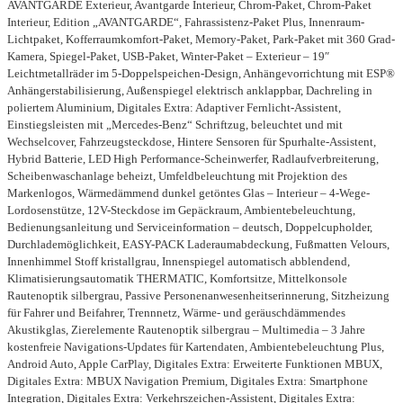
AVANTGARDE Exterieur, Avantgarde Interieur, Chrom-Paket, Chrom-Paket
Interieur, Edition „AVANTGARDE“, Fahrassistenz-Paket Plus, Innenraum-
Lichtpaket, Kofferraumkomfort-Paket, Memory-Paket, Park-Paket mit 360 Grad-
Kamera, Spiegel-Paket, USB-Paket, Winter-Paket – Exterieur – 19″
Leichtmetallräder im 5-Doppelspeichen-Design, Anhängevorrichtung mit ESP®
Anhängerstabilisierung, Außenspiegel elektrisch anklappbar, Dachreling in
poliertem Aluminium, Digitales Extra: Adaptiver Fernlicht-Assistent,
Einstiegsleisten mit „Mercedes-Benz“ Schriftzug, beleuchtet und mit
Wechselcover, Fahrzeugsteckdose, Hintere Sensoren für Spurhalte-Assistent,
Hybrid Batterie, LED High Performance-Scheinwerfer, Radlaufverbreiterung,
Scheibenwaschanlage beheizt, Umfeldbeleuchtung mit Projektion des
Markenlogos, Wärmedämmend dunkel getöntes Glas – Interieur – 4-Wege-
Lordosenstütze, 12V-Steckdose im Gepäckraum, Ambientebeleuchtung,
Bedienungsanleitung und Serviceinformation – deutsch, Doppelcupholder,
Durchlademöglichkeit, EASY-PACK Laderaumabdeckung, Fußmatten Velours,
Innenhimmel Stoff kristallgrau, Innenspiegel automatisch abblendend,
Klimatisierungsautomatik THERMATIC, Komfortsitze, Mittelkonsole
Rautenoptik silbergrau, Passive Personenanwesenheitserinnerung, Sitzheizung
für Fahrer und Beifahrer, Trennnetz, Wärme- und geräuschdämmendes
Akustikglas, Zierelemente Rautenoptik silbergrau – Multimedia – 3 Jahre
kostenfreie Navigations-Updates für Kartendaten, Ambientebeleuchtung Plus,
Android Auto, Apple CarPlay, Digitales Extra: Erweiterte Funktionen MBUX,
Digitales Extra: MBUX Navigation Premium, Digitales Extra: Smartphone
Integration, Digitales Extra: Verkehrszeichen-Assistent, Digitales Extra: