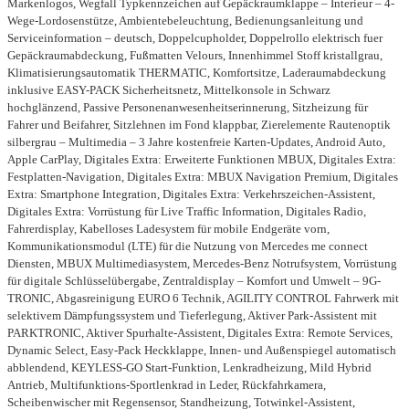
Markenlogos, Wegfall Typkennzeichen auf Gepäckraumklappe – Interieur – 4-
Wege-Lordosenstütze, Ambientebeleuchtung, Bedienungsanleitung und
Serviceinformation – deutsch, Doppelcupholder, Doppelrollo elektrisch fuer
Gepäckraumabdeckung, Fußmatten Velours, Innenhimmel Stoff kristallgrau,
Klimatisierungsautomatik THERMATIC, Komfortsitze, Laderaumabdeckung
inklusive EASY-PACK Sicherheitsnetz, Mittelkonsole in Schwarz
hochglänzend, Passive Personenanwesenheitserinnerung, Sitzheizung für
Fahrer und Beifahrer, Sitzlehnen im Fond klappbar, Zierelemente Rautenoptik
silbergrau – Multimedia – 3 Jahre kostenfreie Karten-Updates, Android Auto,
Apple CarPlay, Digitales Extra: Erweiterte Funktionen MBUX, Digitales Extra:
Festplatten-Navigation, Digitales Extra: MBUX Navigation Premium, Digitales
Extra: Smartphone Integration, Digitales Extra: Verkehrszeichen-Assistent,
Digitales Extra: Vorrüstung für Live Traffic Information, Digitales Radio,
Fahrerdisplay, Kabelloses Ladesystem für mobile Endgeräte vorn,
Kommunikationsmodul (LTE) für die Nutzung von Mercedes me connect
Diensten, MBUX Multimediasystem, Mercedes-Benz Notrufsystem, Vorrüstung
für digitale Schlüsselübergabe, Zentraldisplay – Komfort und Umwelt – 9G-
TRONIC, Abgasreinigung EURO 6 Technik, AGILITY CONTROL Fahrwerk mit
selektivem Dämpfungssystem und Tieferlegung, Aktiver Park-Assistent mit
PARKTRONIC, Aktiver Spurhalte-Assistent, Digitales Extra: Remote Services,
Dynamic Select, Easy-Pack Heckklappe, Innen- und Außenspiegel automatisch
abblendend, KEYLESS-GO Start-Funktion, Lenkradheizung, Mild Hybrid
Antrieb, Multifunktions-Sportlenkrad in Leder, Rückfahrkamera,
Scheibenwischer mit Regensensor, Standheizung, Totwinkel-Assistent,