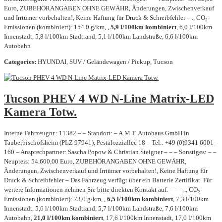
Euro, ZUBEHÖRANGABEN OHNE GEWÄHR, Änderungen, Zwischenverkauf
und Irrtümer vorbehalten!, Keine Haftung für Druck & Schreibfehler – ., CO₂-
Emissionen (kombiniert): 154.0 g/km, ,
5,9 l/100km kombiniert
, 6,0 l/100km
Innenstadt, 5,8 l/100km Stadtrand, 5,1 l/100km Landstraße, 6,6 l/100km
Autobahn
Categories:
HYUNDAI, SUV / Geländewagen / Pickup, Tucson
Tucson PHEV 4 WD N-Line Matrix-LED
Kamera Totw.
Interne Fahrzeugnr.: 11382 – – Standort: – A.M.T. Autohaus GmbH in
Tauberbischofsheim (PLZ 97941), Pestalozziallee 18 – Tel.: +49 (0)9341 6001-
160 – Ansprechpartner: Sascha Popow & Christian Steigner – – – Sonstiges: – –
Neupreis: 54.600,00 Euro, ZUBEHÖRANGABEN OHNE GEWÄHR,
Änderungen, Zwischenverkauf und Irrtümer vorbehalten!, Keine Haftung für
Druck & Schreibfehler – Das Fahrzeug verfügt über ein Batterie Zertifikat. Für
weitere Informationen nehmen Sie bitte direkten Kontakt auf. – – – ., CO₂-
Emissionen (kombiniert): 73.0 g/km, ,
6,5 l/100km kombiniert
, 7,3 l/100km
Innenstadt, 5,6 l/100km Stadtrand, 5,7 l/100km Landstraße, 7,6 l/100km
Autobahn,
21,0 l/100km kombiniert
, 17,6 l/100km Innenstadt, 17,0 l/100km