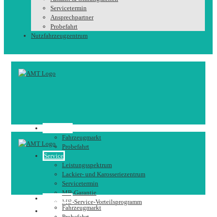
Servicetermin
Ansprechpartner
Probefahrt
Nutzfahrzeugzentrum
Fahrzeuge
Fahrzeugmarkt
Probefahrt
Service
Leistungsspektrum
Lackier- und Karosseriezentrum
Servicetermin
MB-Garantie
Fahrzeuge
MB-Service-Vorteilsprogramm
Fahrzeugmarkt
Karriere
Probefahrt