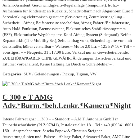
Anfahr-Assistent, Geschwindigkeits-Regelanlage (Tempomat), Isofix-
Aufnahmen für Kindersitz an Rücksitz, Schadstoffarm nach Abgasnorm Euro 5,
Servolenkung elektronisch gesteuert (Servotronic), Zentralverriegelung –
Sicherheit – Airbag Beifahrerseite abschaltbar, Airbag Fahrer-/Beifahrerseite,
Auto-Hold-Funktion, Bremsassistent, Elektronisches Stabilitätsprogramm
(ESP), Elektronische Wegfahrsperre, Kopf-Airbag-System (Sideguard), Reifen-
Reparaturkit (Tire Mobility Set), Seitenairbag vorn, Sicherheitsgurte vorn mit
Gurtstraffer, höhenverstellbar – Weiteres – Motor 2,0 Ltr. – 125 kW 16V TSI – –
Sonstiges: – – Neupreis: 31.517,00 Euro, Verkauf nur an Gewerbetreibende,
ZUBEHÖRANGABEN OHNE GEWÄHR, Änderungen, Zwischenverkauf und
Irrtümer vorbehalten!, Keine Haftung für Druck & Schreibfehler – .
Categories:
SUV / Geländewagen / Pickup, Tiguan, VW
C 300 e T AMG
Adv.*Burm.*beh.Lenkr.*Kamera*Night
Interne Fahrzeugnr.: 11380 – – Standort: – A.M.T. Autohaus GmbH in
Tauberbischofsheim (PLZ 97941), Pestalozziallee 18 – Tel.: +49 (0)9341 6001-
160 – Ansprechpartner: Sascha Popow & Christian Steigner – –
Ausstattungslinien und -Pakete – Ablage-Paket, Advanced-Paket, AMG Line