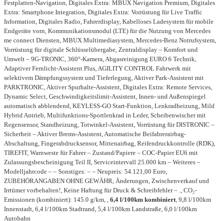
Festplatten-Navigation, Digitales Extra: MBUX Navigation Premium, Digitales
Extra: Smartphone Integration, Digitales Extra: Vorrüstung für Live Traffic
Information, Digitales Radio, Fahrerdisplay, Kabelloses Ladesystem für mobile
Endgeräte vorn, Kommunikationsmodul (LTE) für die Nutzung von Mercedes
me connect Diensten, MBUX Multimediasystem, Mercedes-Benz Notrufsystem,
Vorrüstung für digitale Schlüsselübergabe, Zentraldisplay – Komfort und
Umwelt – 9G-TRONIC, 360°-Kamera, Abgasreinigung EURO 6 Technik,
Adaptiver Fernlicht-Assistent Plus, AGILITY CONTROL Fahrwerk mit
selektivem Dämpfungssystem und Tieferlegung, Aktiver Park-Assistent mit
PARKTRONIC, Aktiver Spurhalte-Assistent, Digitales Extra: Remote Services,
Dynamic Select, Geschwindigkeitslimit-Assistent, Innen- und Außenspiegel
automatisch abblendend, KEYLESS-GO Start-Funktion, Lenkradheizung, Mild
Hybrid Antrieb, Multifunktions-Sportlenkrad in Leder, Scheibenwischer mit
Regensensor, Standheizung, Totwinkel-Assistent, Vorrüstung für DISTRONIC –
Sicherheit – Aktiver Brems-Assistent, Automatische Beifahrerairbag-
Abschaltung, Fingerabdrucksensor, Mittenairbag, Reifendruckkontrolle (RDK),
TIREFIT, Warnweste für Fahrer – Zustand/Papiere – COC-Papier EU6 mit
Zulassungsbescheinigung Teil II, Serviceintervall 25.000 km – Weiteres –
Modelljahrcode – – Sonstiges: – – Neupreis: 54.121,00 Euro,
ZUBEHÖRANGABEN OHNE GEWÄHR, Änderungen, Zwischenverkauf und
Irrtümer vorbehalten!, Keine Haftung für Druck & Schreibfehler – ., CO₂-
Emissionen (kombiniert): 145.0 g/km, ,
6,4 l/100km kombiniert
, 9,8 l/100km
Innenstadt, 6,4 l/100km Stadtrand, 5,4 l/100km Landstraße, 6,0 l/100km
Autobahn