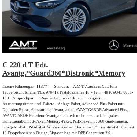
C 220 d T Edt.
Avantg.*Guard360*Distronic*Memory
Interne Fahrzeugnr.: 11377 – – Standort: – A.M.T. Autohaus GmbH in
Tauberbischofsheim (PLZ 97941), Pestalozziallee 18 – Tel.: +49 (0)9341 6001-
160 – Ansprechpartner: Sascha Popow & Christian Steigner – –
Ausstattungslinien und -Pakete – Ablage-Paket, Advanced-Plus-Paket mit
Digitalen Extras, Ausstattung “Avantgarde“, AVANTGARDE Advanced Plus,
AVANTGARDE Exterieur, Avantgarde Interieur, Innenraum-Lichtpaket,
Kofferraumkomfort-Paket, Memory-Paket, Park-Paket mit 360 Grad-Kamera,
Spiegel-Paket, USB-Paket, Winter-Paket – Exterieur – 17″ Leichtmetallräder mit
10-Doppelspeichen-Design, Abgasanlage mit DPF Generation 2.0,