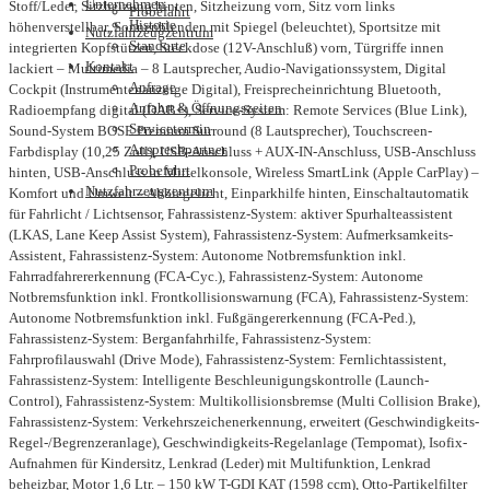
Unternehmen
Stoff/Leder, Sitzheizung hinten, Sitzheizung vorn, Sitz vorn links
Probefahrt
Historie
höhenverstellbar, Sonnenblenden mit Spiegel (beleuchtet), Sportsitze mit
Nutzfahrzeugzentrum
Standorte
integrierten Kopfstützen, Steckdose (12V-Anschluß) vorn, Türgriffe innen
Kontakt
lackiert – Multimedia – 8 Lautsprecher, Audio-Navigationssystem, Digital
Anfrage
Cockpit (Instrumentenanzeige Digital), Freisprecheinrichtung Bluetooth,
Anfahrt & Öffnungszeiten
Radioempfang digital (DAB+), Service-System: Remote Services (Blue Link),
Servicetermin
Sound-System BOSE Premium Surround (8 Lautsprecher), Touchscreen-
Ansprechpartner
Farbdisplay (10,25 Zoll), USB-Anschluss + AUX-IN-Anschluss, USB-Anschluss
Probefahrt
hinten, USB-Anschluss in Mittelkonsole, Wireless SmartLink (Apple CarPlay) –
Nutzfahrzeugzentrum
Komfort und Umwelt – Abbiegelicht, Einparkhilfe hinten, Einschaltautomatik
für Fahrlicht / Lichtsensor, Fahrassistenz-System: aktiver Spurhalteassistent
(LKAS, Lane Keep Assist System), Fahrassistenz-System: Aufmerksamkeits-
Assistent, Fahrassistenz-System: Autonome Notbremsfunktion inkl.
Fahrradfahrererkennung (FCA-Cyc.), Fahrassistenz-System: Autonome
Notbremsfunktion inkl. Frontkollisionswarnung (FCA), Fahrassistenz-System:
Autonome Notbremsfunktion inkl. Fußgängererkennung (FCA-Ped.),
Fahrassistenz-System: Berganfahrhilfe, Fahrassistenz-System:
Fahrprofilauswahl (Drive Mode), Fahrassistenz-System: Fernlichtassistent,
Fahrassistenz-System: Intelligente Beschleunigungskontrolle (Launch-
Control), Fahrassistenz-System: Multikollisionsbremse (Multi Collision Brake),
Fahrassistenz-System: Verkehrszeichenerkennung, erweitert (Geschwindigkeits-
Regel-/Begrenzeranlage), Geschwindigkeits-Regelanlage (Tempomat), Isofix-
Aufnahmen für Kindersitz, Lenkrad (Leder) mit Multifunktion, Lenkrad
beheizbar, Motor 1,6 Ltr. – 150 kW T-GDI KAT (1598 ccm), Otto-Partikelfilter