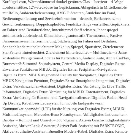
Kotflügel vorn, Wärmedämmend dunkel getöntes Glas – Interieur – 4-Wege-
Lordosenstütze, 12V-Steckdose im Gepäckraum, Ablagefach in Mittelkonsole
mit Rollo, Ambientebeleuchtung, AMG Fußmatten, Armlehne im Fond,
Bedienungsanleitung und Serviceinformation – deutsch, Beifahrersitz mit
Gewichtserkennung, Doppelcupholder, Fondsitze längs verstellbar, Gepäcknetz
an Fahrer- und Beifahrerlehne, Innenhimmel Stoff schwarz, Innenspiegel
automatisch abblendend, Klimatisierungsautomatik Thermotronic, Passive
Personenanwesenheitserinnerung, Sitzheizung für Fahrer und Beifahrer,
Sonnenblende mit beleuchtetem Make-up-Spiegel, Sportsitze, Zierelemente
Star Pattern hinterleuchtet, Zierelement hinterleuchtet – Multimedia – 3 Jahre
kostenfreie Navigations-Updates für Kartendaten, Android Auto, Apple CarPlay,
Burmester® Surround-Soundsystem, Central Media Display, Digitales Extra:
Erweiterte Funktionen MBUX, Digitales Extra: Festplatten-Navigation,
Digitales Extra: MBUX Augmented Reality für Navigation, Digitales Extra:
MBUX Navigation Premium, Digitales Extra: Smartphone Integration, Digitales
Extra: Verkehrszeichen-Assistent, Digitales Extra: Vorrüstung für Live Traffic
Information, Digitales Extra: Vorrüstung für MBUX Entertainment, Digitales
Extra: Vorrüstung für Remote- und Navigationsdienste, Digitales Radio, Head-
Up Display, Kabelloses Ladesystem für mobile Endgeräte vorn,
Kommunikationsmodul (LTE) für die Nutzung von Digitalen Extras, MBUX
Multimediasystem, Mercedes-Benz Notrufsystem, Volldigitales Instrumenten-
Display – Komfort und Umwelt – 360°-Kamera, Aktiver Geschwindigkeitslimit-
Assistent, Aktiver Lenk-Assistent, Aktiver Park-Assistent mit PARKTRONIC,
Aktiver Spurhalte-Assistent, Buendler Mode 3-Kabel, Digitales Extra: Remote