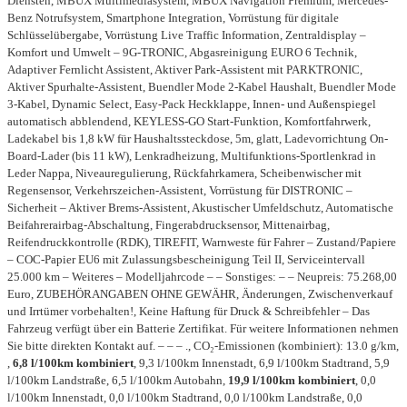
Diensten, MBUX Multimediasystem, MBUX Navigation Premium, Mercedes-
Benz Notrufsystem, Smartphone Integration, Vorrüstung für digitale
Schlüsselübergabe, Vorrüstung Live Traffic Information, Zentraldisplay –
Komfort und Umwelt – 9G-TRONIC, Abgasreinigung EURO 6 Technik,
Adaptiver Fernlicht Assistent, Aktiver Park-Assistent mit PARKTRONIC,
Aktiver Spurhalte-Assistent, Buendler Mode 2-Kabel Haushalt, Buendler Mode
3-Kabel, Dynamic Select, Easy-Pack Heckklappe, Innen- und Außenspiegel
automatisch abblendend, KEYLESS-GO Start-Funktion, Komfortfahrwerk,
Ladekabel bis 1,8 kW für Haushaltssteckdose, 5m, glatt, Ladevorrichtung On-
Board-Lader (bis 11 kW), Lenkradheizung, Multifunktions-Sportlenkrad in
Leder Nappa, Niveauregulierung, Rückfahrkamera, Scheibenwischer mit
Regensensor, Verkehrszeichen-Assistent, Vorrüstung für DISTRONIC –
Sicherheit – Aktiver Brems-Assistent, Akustischer Umfeldschutz, Automatische
Beifahrerairbag-Abschaltung, Fingerabdrucksensor, Mittenairbag,
Reifendruckkontrolle (RDK), TIREFIT, Warnweste für Fahrer – Zustand/Papiere
– COC-Papier EU6 mit Zulassungsbescheinigung Teil II, Serviceintervall
25.000 km – Weiteres – Modelljahrcode – – Sonstiges: – – Neupreis: 75.268,00
Euro, ZUBEHÖRANGABEN OHNE GEWÄHR, Änderungen, Zwischenverkauf
und Irrtümer vorbehalten!, Keine Haftung für Druck & Schreibfehler – Das
Fahrzeug verfügt über ein Batterie Zertifikat. Für weitere Informationen nehmen
Sie bitte direkten Kontakt auf. – – – ., CO₂-Emissionen (kombiniert): 13.0 g/km,
,
6,8 l/100km kombiniert
, 9,3 l/100km Innenstadt, 6,9 l/100km Stadtrand, 5,9
l/100km Landstraße, 6,5 l/100km Autobahn,
19,9 l/100km kombiniert
, 0,0
l/100km Innenstadt, 0,0 l/100km Stadtrand, 0,0 l/100km Landstraße, 0,0