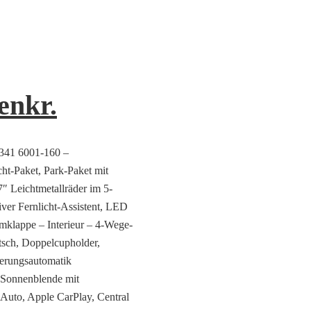
enkr.
9341 6001-160 –
ht-Paket, Park-Paket mit
″ Leichtmetallräder im 5-
ver Fernlicht-Assistent, LED
klappe – Interieur – 4-Wege-
tsch, Doppelcupholder,
ierungsautomatik
 Sonnenblende mit
 Auto, Apple CarPlay, Central