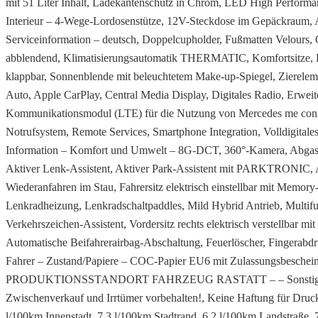
mit 51 Liter Inhalt, Ladekantenschutz in Chrom, LED High Perform
Interieur – 4-Wege-Lordosenstütze, 12V-Steckdose im Gepäckraum, A
Serviceinformation – deutsch, Doppelcupholder, Fußmatten Velours, 
abblendend, Klimatisierungsautomatik THERMATIC, Komfortsitze, Pas
klappbar, Sonnenblende mit beleuchtetem Make-up-Spiegel, Ziereleme
Auto, Apple CarPlay, Central Media Display, Digitales Radio, Erwei
Kommunikationsmodul (LTE) für die Nutzung von Mercedes me co
Notrufsystem, Remote Services, Smartphone Integration, Volldigitales
Information – Komfort und Umwelt – 8G-DCT, 360°-Kamera, Abgasrei
Aktiver Lenk-Assistent, Aktiver Park-Assistent mit PARKTRONIC, Ak
Wiederanfahren im Stau, Fahrersitz elektrisch einstellbar mit Mem
Lenkradheizung, Lenkradschaltpaddles, Mild Hybrid Antrieb, Multifu
Verkehrszeichen-Assistent, Vordersitz rechts elektrisch verstellbar
Automatische Beifahrerairbag-Abschaltung, Feuerlöscher, Fingera
Fahrer – Zustand/Papiere – COC-Papier EU6 mit Zulassungsbescheinig
PRODUKTIONSSTANDORT FAHRZEUG RASTATT – – Sonstiges:
Zwischenverkauf und Irrtümer vorbehalten!, Keine Haftung für Druck
l/100km Innenstadt, 7,3 l/100km Stadtrand, 6,2 l/100km Landstraße,