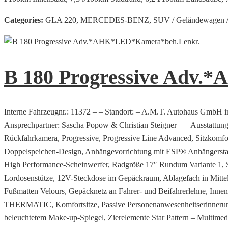
Categories:
GLA 220, MERCEDES-BENZ, SUV / Geländewagen /
B 180 Progressive Adv
Interne Fahrzeugnr.: 11372 – – Standort: – A.M.T. Autohaus GmbH i
Ansprechpartner: Sascha Popow & Christian Steigner – – Ausstattung
Rückfahrkamera, Progressive, Progressive Line Advanced, Sitzkomfort
Doppelspeichen-Design, Anhängevorrichtung mit ESP® Anhängerstabili
High Performance-Scheinwerfer, Radgröße 17″ Rundum Variante 1, S
Lordosenstütze, 12V-Steckdose im Gepäckraum, Ablagefach in Mittel
Fußmatten Velours, Gepäcknetz an Fahrer- und Beifahrerlehne, Innen
THERMATIC, Komfortsitze, Passive Personenanwesenheitserinnerung,
beleuchtetem Make-up-Spiegel, Zierelemente Star Pattern – Multimedi