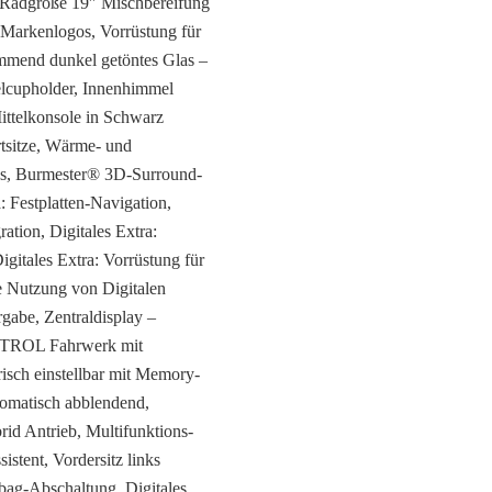
V, Radgröße 19″ Mischbereifung
arkenlogos, Vorrüstung für
mmend dunkel getöntes Glas –
elcupholder, Innenhimmel
ttelkonsole in Schwarz
tsitze, Wärme- und
lus, Burmester® 3D-Surround-
: Festplatten-Navigation,
tion, Digitales Extra:
igitales Extra: Vorrüstung für
e Nutzung von Digitalen
gabe, Zentraldisplay –
NTROL Fahrwerk mit
isch einstellbar mit Memory-
tomatisch abblendend,
d Antrieb, Multifunktions-
stent, Vordersitz links
bag-Abschaltung, Digitales