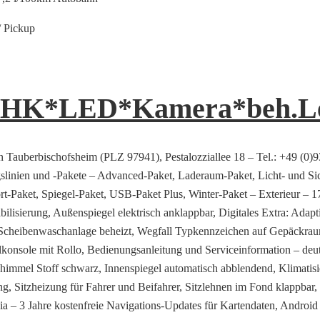
 Pickup
.*AHK*LED*Kamera*beh.L
n Tauberbischofsheim (PLZ 97941), Pestalozziallee 18 – Tel.: +49 (0)
slinien und -Pakete – Advanced-Paket, Laderaum-Paket, Licht- und Sic
-Paket, Spiegel-Paket, USB-Paket Plus, Winter-Paket – Exterieur – 17
sierung, Außenspiegel elektrisch anklappbar, Digitales Extra: Adapti
cheibenwaschanlage beheizt, Wegfall Typkennzeichen auf Gepäckraum
konsole mit Rollo, Bedienungsanleitung und Serviceinformation – deu
himmel Stoff schwarz, Innenspiegel automatisch abblendend, Klimatis
 Sitzheizung für Fahrer und Beifahrer, Sitzlehnen im Fond klappbar,
a – 3 Jahre kostenfreie Navigations-Updates für Kartendaten, Android