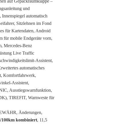
chen auf Gepäckraumklappe –
ngsanleitung und
, Innenspiegel automatisch
ifahrer, Sitzlehnen im Fond
es für Kartendaten, Android
m für mobile Endgeräte vorn,
m, Mercedes-Benz
üstung Live Traffic
hwindigkeitslimit-Assistent,
rweitertes automatisches
t, Komfortfahrwerk,
inkel-Assistent,
ONIC, Ausstiegswarnfunktion,
RDK), TIREFIT, Warnweste für
EWÄHR, Änderungen,
 l/100km kombiniert
, 11,5