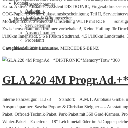
Kontakt
Ansprechpartner
Extra: Aktiver Abstands-Assistent DISTRONIC, Fingerabdrucksensor
Anfrage
Probefahrt
COC-Papier EU6 mit Zulassungsbescheinigung Teil II, Serviceinterva
Anfahrt & Öffnungszeiten
Nutzfahrzeugzentrum
Modelljahrcode, Steuercode Umstellung WLTP mit RDE – – So
Servicetermin
Zwischenverkauf und Irrtümer vorbehalten!, Keine Haftung für Druck
Ansprechpartner
l/100km Innenstadt, 5,6 l/100km Stadtrand, 4,5 l/100km Landstraße,
Probefahrt
Nutzfahrzeugzentrum
Categories:
C 300, Limousine, MERCEDES-BENZ
GLA 220 4M Progr.Ad.
Interne Fahrzeugnr.: 11373 – – Standort: – A.M.T. Autohaus GmbH i
Ansprechpartner: Sascha Popow & Christian Steigner – – Ausstattung
Paket, Offroad-Technik-Paket, Park-Paket mit 360 Grad-Kamera, Prog
Winter-Paket – Exterieur – 18″ Leichtmetallräder im 5-Doppelspeiche