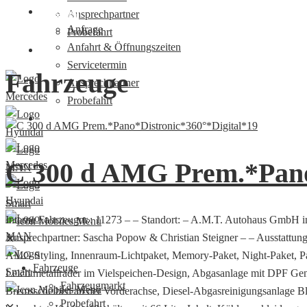
Kontakt
Ansprechpartner
Anfrage
Probefahrt
Anfahrt & Öffnungszeiten
Nutzfahrzeugzentrum
Servicetermin
Fahrzeuge
Ansprechpartner
Probefahrt
Nutzfahrzeugzentrum
C 300 d AMG Prem.*Pano
Interne Fahrzeugnr.: 11273 – – Standort: – A.M.T. Autohaus GmbH i
Ansprechpartner: Sascha Popow & Christian Steigner – – Ausstattu
✕
AMG Styling, Innenraum-Lichtpaket, Memory-Paket, Night-Paket, P
Fahrzeuge
Leichtmetallräder im Vielspeichen-Design, Abgasanlage mit DPF Ge
Fahrzeugmarkt
Bremsscheiben an der Vorderachse, Diesel-Abgasreinigungsanlage 
Probefahrt