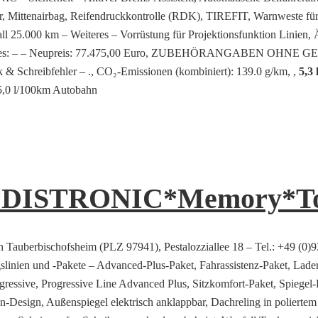
, Mittenairbag, Reifendruckkontrolle (RDK), TIREFIT, Warnweste für 
ll 25.000 km – Weiteres – Vorrüstung für Projektionsfunktion Linien, 
nstiges: – – Neupreis: 77.475,00 Euro, ZUBEHÖRANGABEN OHNE 
 & Schreibfehler – ., CO₂-Emissionen (kombiniert): 139.0 g/km, ,
5,3
 5,0 l/100km Autobahn
+*DISTRONIC*Memory*To
n Tauberbischofsheim (PLZ 97941), Pestalozziallee 18 – Tel.: +49 (0)
slinien und -Pakete – Advanced-Plus-Paket, Fahrassistenz-Paket, Lader
ressive, Progressive Line Advanced Plus, Sitzkomfort-Paket, Spiegel
n-Design, Außenspiegel elektrisch anklappbar, Dachreling in poliertem