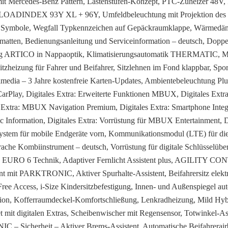
ung mit Mercedes-Benz Pattern, Lastenstufen-Konzept, PTC-Zuheizer 48
+ LOADINDEX 93Y XL + 96Y, Umfeldbeleuchtung mit Projektion des M
ion Symbole, Wegfall Typkennzeichen auf Gepäckraumklappe, Wärmedä
atten, Bedienungsanleitung und Serviceinformation – deutsch, Dopp
dung ARTICO in Nappaoptik, Klimatisierungsautomatik THERMATIC, Mi
eizung für Fahrer und Beifahrer, Sitzlehnen im Fond klappbar, Spor
imedia – 3 Jahre kostenfreie Karten-Updates, Ambientebeleuchtung P
CarPlay, Digitales Extra: Erweiterte Funktionen MBUX, Digitales Extra
Extra: MBUX Navigation Premium, Digitales Extra: Smartphone Integra
fic Information, Digitales Extra: Vorrüstung für MBUX Entertainment, D
esystem für mobile Endgeräte vorn, Kommunikationsmodul (LTE) für di
e Kombiinstrument – deutsch, Vorrüstung für digitale Schlüsselüber
EURO 6 Technik, Adaptiver Fernlicht Assistent plus, AGILITY CO
t mit PARKTRONIC, Aktiver Spurhalte-Assistent, Beifahrersitz elektr
ree Access, i-Size Kindersitzbefestigung, Innen- und Außenspiegel au
, Kofferraumdeckel-Komfortschließung, Lenkradheizung, Mild Hybri
it digitalen Extras, Scheibenwischer mit Regensensor, Totwinkel-Assi
IC – Sicherheit – Aktiver Brems-Assistent, Automatische Beifahrerair