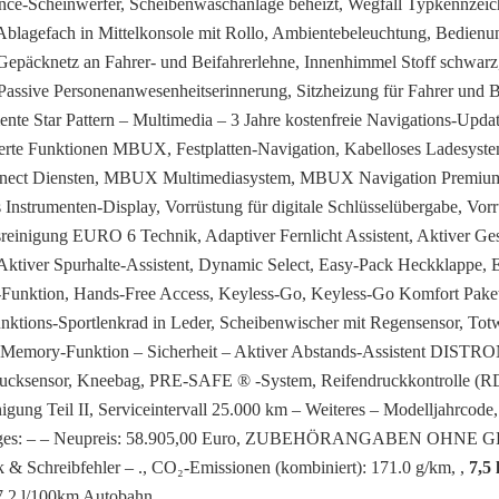
ance-Scheinwerfer, Scheibenwaschanlage beheizt, Wegfall Typkennzei
blagefach in Mittelkonsole mit Rollo, Ambientebeleuchtung, Bedienu
Gepäcknetz an Fahrer- und Beifahrerlehne, Innenhimmel Stoff schwarz
sive Personenanwesenheitserinnerung, Sitzheizung für Fahrer und Be
nte Star Pattern – Multimedia – 3 Jahre kostenfreie Navigations-Updat
terte Funktionen MBUX, Festplatten-Navigation, Kabelloses Ladesyste
nnect Diensten, MBUX Multimediasystem, MBUX Navigation Premiu
 Instrumenten-Display, Vorrüstung für digitale Schlüsselübergabe, Vorr
nigung EURO 6 Technik, Adaptiver Fernlicht Assistent, Aktiver Gesc
tiver Spurhalte-Assistent, Dynamic Select, Easy-Pack Heckklappe, E
ory-Funktion, Hands-Free Access, Keyless-Go, Keyless-Go Komfort Pake
nktions-Sportlenkrad in Leder, Scheibenwischer mit Regensensor, Totw
 mit Memory-Funktion – Sicherheit – Aktiver Abstands-Assistent DISTR
bdrucksensor, Kneebag, PRE-SAFE ® -System, Reifendruckkontrolle (
ung Teil II, Serviceintervall 25.000 km – Weiteres – Modelljahrcode,
 – – Neupreis: 58.905,00 Euro, ZUBEHÖRANGABEN OHNE G
 & Schreibfehler – ., CO₂-Emissionen (kombiniert): 171.0 g/km, ,
7,5
 7,2 l/100km Autobahn