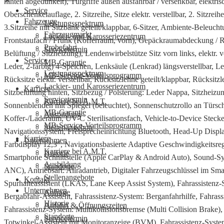
✕
hinten abgedunkelt), Türgriffe außen ausfahrbar / versenkbar, elektri
Service
Oberschenkelauflage, 2. Sitzreihe, Sitze elektr. verstellbar, 2. Sitzrei
Fahrzeuge
Leistungsspektrum
3.Sitzreihe mit Sitzbank geteilt/klappbar, 6-Sitzer, Ambiente-Beleuc
Fahrzeugmarkt
Lackier- und Karosseriezentrum
Frontstaufach / Frunk (Kofferraum, vorn), Gepäckraumabdeckung / Ro
Probefahrt
Servicetermin
Belüftung / Sitzheizung), Lendenwirbelstütze Sitz vorn links, elektr. v
Service
MB-Garantie
Leder, 2-farbig) 4-Speichen, Lenksäule (Lenkrad) längsverstellbar, 
Leistungsspektrum
MB-Service-Vorteilsprogramm
Rücksitze elektr. verstellbar, Rücksitzlehne geteilt/klappbar, Rücksi
Lackier- und Karosseriezentrum
Karriere
Sitzbelüftung hinten, Sitzbezug / Polsterung: Leder Nappa, Sitzheizung
Servicetermin
Karriere bei A.M.T.
Sonnenblenden mit Spiegel (beleuchtet), Sonnenschutzrollo an Türsc
MB-Garantie
Ausbildung
Koffer-/Laderaum, UV-C Sterilisationsfach, Vehicle-to-Device Stec
MB-Service-Vorteilsprogramm
Stellenangebote
Navigationssystem, Freisprecheinrichtung Bluetooth, Head-Up Displa
Karriere
Unternehmen
Farbdisplay 12,3″, Navigationsbasierte Adaptive Geschwindigkeitsr
Karriere bei A.M.T.
Historie
Smartphone Schnittstelle (Apple CarPlay & Android Auto), Sound-
Ausbildung
Standorte
ANC), Antriebsart: Allradantrieb, Digitaler Fahrzeugschlüssel im Smar
Stellenangebote
Kontakt
Spurhalteassistent (LKAS, Lane Keep Assist System), Fahrassistenz-S
Unternehmen
Anfrage
Bergabfahr-Assistent, Fahrassistenz-System: Berganfahrhilfe, Fahras
Historie
Anfahrt & Öffnungszeiten
Fahrassistenz-System: Multikollisionsbremse (Multi Collision Brake),
Standorte
Servicetermin
Totwinkel-Assistent mit Monitoranzeige (BVM), Fahrassistenz-Syste