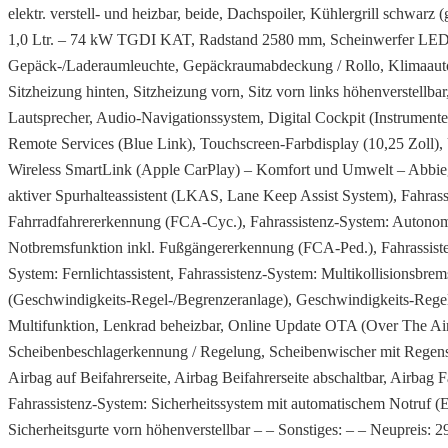
elektr. verstell- und heizbar, beide, Dachspoiler, Kühlergrill schwa
1,0 Ltr. – 74 kW TGDI KAT, Radstand 2580 mm, Scheinwerfer LED – In
Gepäck-/Laderaumleuchte, Gepäckraumabdeckung / Rollo, Klimaautomat
Sitzheizung hinten, Sitzheizung vorn, Sitz vorn links höhenverstellb
Lautsprecher, Audio-Navigationssystem, Digital Cockpit (Instrument
Remote Services (Blue Link), Touchscreen-Farbdisplay (10,25 Zoll
Wireless SmartLink (Apple CarPlay) – Komfort und Umwelt – Abbiegeli
aktiver Spurhalteassistent (LKAS, Lane Keep Assist System), Fahras
Fahrradfahrererkennung (FCA-Cyc.), Fahrassistenz-System: Autonom
Notbremsfunktion inkl. Fußgängererkennung (FCA-Ped.), Fahrassisten
System: Fernlichtassistent, Fahrassistenz-System: Multikollisionsbre
(Geschwindigkeits-Regel-/Begrenzeranlage), Geschwindigkeits-Rege
Multifunktion, Lenkrad beheizbar, Online Update OTA (Over The Air
Scheibenbeschlagerkennung / Regelung, Scheibenwischer mit Regensen
Airbag auf Beifahrerseite, Airbag Beifahrerseite abschaltbar, Airbag F
Fahrassistenz-System: Sicherheitssystem mit automatischem Notruf
Sicherheitsgurte vorn höhenverstellbar – – Sonstiges: – – N