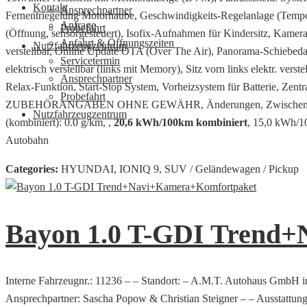
Kontakt
Ansprechpartner
Fernentriegelung Motorhaube, Geschwindigkeits-Regelanlage (Tempom
Anfrage
Probefahrt
(Öffnung, sensorgesteuert), Isofix-Aufnahmen für Kindersitz, Kamer
Anfahrt & Öffnungszeiten
Nutzfahrzeugzentrum
verstellbar, Online Update OTA (Over The Air), Panorama-Schiebeda
Servicetermin
elektrisch verstellbar (links mit Memory), Sitz vorn links elektr. verste
Ansprechpartner
Relax-Funktion, Start-Stop System, Vorheizsystem für Batterie, Zentr
Probefahrt
ZUBEHÖRANGABEN OHNE GEWÄHR, Änderungen, Zwischenverkauf un
Nutzfahrzeugzentrum
(kombiniert): 0.0 g/km, ,
20,6 kWh/100km kombiniert
, 15,0 kWh/1
Autobahn
Categories:
HYUNDAI, IONIQ 9, SUV / Geländewagen / Pickup
Bayon 1.0 T-GDI Trend
Interne Fahrzeugnr.: 11236 – – Standort: – A.M.T. Autohaus GmbH i
Ansprechpartner: Sascha Popow & Christian Steigner – – Ausstattungs