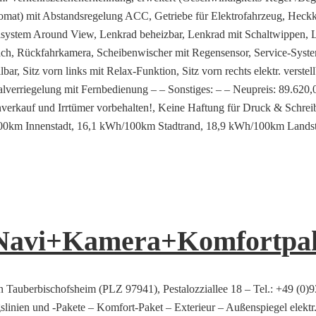
at) mit Abstandsregelung ACC, Getriebe für Elektrofahrzeug, Heckkla
asystem Around View, Lenkrad beheizbar, Lenkrad mit Schaltwippen, L
ch, Rückfahrkamera, Scheibenwischer mit Regensensor, Service-Syste
llbar, Sitz vorn links mit Relax-Funktion, Sitz vorn rechts elektr. verstell
alverriegelung mit Fernbedienung – – Sonstiges: – – Neupreis: 89.620,
d Irrtümer vorbehalten!, Keine Haftung für Druck & Schreibfe
00km Innenstadt, 16,1 kWh/100km Stadtrand, 18,9 kWh/100km Lands
+Navi+Kamera+Komfortpa
n Tauberbischofsheim (PLZ 97941), Pestalozziallee 18 – Tel.: +49 (0)
linien und -Pakete – Komfort-Paket – Exterieur – Außenspiegel elektr