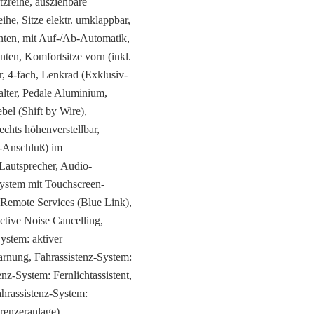
tzreihe, ausziehbare
eihe, Sitze elektr. umklappbar,
inten, mit Auf-/Ab-Automatik,
ten, Komfortsitze vorn (inkl.
ar, 4-fach, Lenkrad (Exklusiv-
alter, Pedale Aluminium,
bel (Shift by Wire),
echts höhenverstellbar,
V-Anschluß) im
Lautsprecher, Audio-
system mit Touchscreen-
Remote Services (Blue Link),
tive Noise Cancelling,
System: aktiver
arnung, Fahrassistenz-System:
nz-System: Fernlichtassistent,
ahrassistenz-System:
renzeranlage),