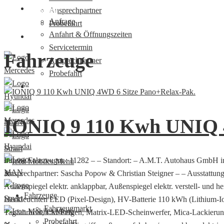
Kontakt
Ansprechpartner
Anfrage
Probefahrt
Anfahrt & Öffnungszeiten
Nutzfahrzeugzentrum
Servicetermin
Fahrzeuge
Ansprechpartner
Probefahrt
Nutzfahrzeugzentrum
IONIQ 9 110 Kwh UNIQ 4
Interne Fahrzeugnr.: 11282 – – Standort: – A.M.T. Autohaus GmbH i
Ansprechpartner: Sascha Popow & Christian Steigner – – Ausstattungs
✕
Außenspiegel elektr. anklappbar, Außenspiegel elektr. verstell- und 
Fahrzeuge
Heckleuchten LED (Pixel-Design), HV-Batterie 110 kWh (Lithium-Io
Fahrzeugmarkt
Tagfahrlicht, LM-Felgen, Matrix-LED-Scheinwerfer, Mica-Lackierung
Probefahrt