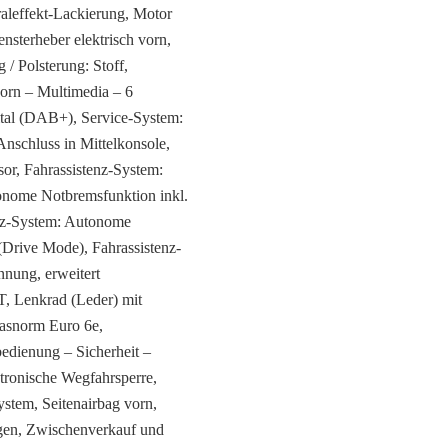
raleffekt-Lackierung, Motor
sterheber elektrisch vorn,
/ Polsterung: Stoff,
vorn – Multimedia – 6
ital (DAB+), Service-System:
schluss in Mittelkonsole,
sor, Fahrassistenz-System:
tonome Notbremsfunktion inkl.
enz-System: Autonome
(Drive Mode), Fahrassistenz-
nnung, erweitert
, Lenkrad (Leder) mit
gasnorm Euro 6e,
edienung – Sicherheit –
ektronische Wegfahrsperre,
stem, Seitenairbag vorn,
en, Zwischenverkauf und