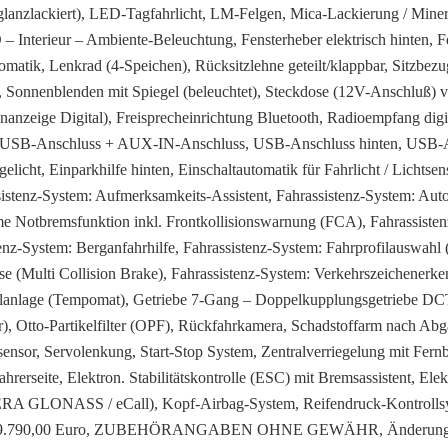
rz (glanzlackiert), LED-Tagfahrlicht, LM-Felgen, Mica-Lackierung / Mine
terieur – Ambiente-Beleuchtung, Fensterheber elektrisch hinten, Fen
ik, Lenkrad (4-Speichen), Rücksitzlehne geteilt/klappbar, Sitzbezug 
ar, Sonnenblenden mit Spiegel (beleuchtet), Steckdose (12V-Anschluß) 
enanzeige Digital), Freisprecheinrichtung Bluetooth, Radioempfang dig
), USB-Anschluss + AUX-IN-Anschluss, USB-Anschluss hinten, USB-An
cht, Einparkhilfe hinten, Einschaltautomatik für Fahrlicht / Lichtsen
sistenz-System: Aufmerksamkeits-Assistent, Fahrassistenz-System: Au
e Notbremsfunktion inkl. Frontkollisionswarnung (FCA), Fahrassist
z-System: Berganfahrhilfe, Fahrassistenz-System: Fahrprofilauswahl 
mse (Multi Collision Brake), Fahrassistenz-System: Verkehrszeichenerke
lanlage (Tempomat), Getriebe 7-Gang – Doppelkupplungsgetriebe DCT
), Otto-Partikelfilter (OPF), Rückfahrkamera, Schadstoffarm nach Ab
sor, Servolenkung, Start-Stop System, Zentralverriegelung mit Fernb
ahrerseite, Elektron. Stabilitätskontrolle (ESC) mit Bremsassistent, El
 (ERA GLONASS / eCall), Kopf-Airbag-System, Reifendruck-Kontrollsy
eupreis: 29.790,00 Euro, ZUBEHÖRANGABEN OHNE GEWÄHR, Änderung