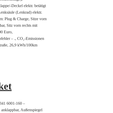
ppe/-Deckel elektr. betätigt
enksäule (Lenkrad) elektr.
m: Plug & Charge, Sitze vorn
bar, Sitz vorn rechts mit
00 Euro,
hler – ., CO₂-Emissionen
traße, 26,9 kWh/100km
ket
9341 6001-160 –
. anklappbar, Außenspiegel