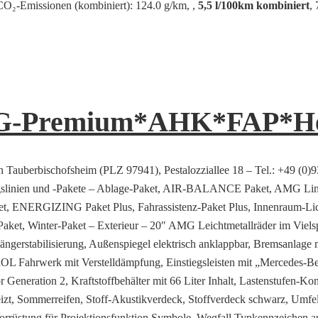
 CO₂-Emissionen (kombiniert): 124.0 g/km, ,
5,5 l/100km kombiniert
,
MG-Premium*AHK*FAP*He
n Tauberbischofsheim (PLZ 97941), Pestalozziallee 18 – Tel.: +49 (0)
ungslinien und -Pakete – Ablage-Paket, AIR-BALANCE Paket, AMG Li
et, ENERGIZING Paket Plus, Fahrassistenz-Paket Plus, Innenraum-Li
Paket, Winter-Paket – Exterieur – 20″ AMG Leichtmetallräder im Vie
stabilisierung, Außenspiegel elektrisch anklappbar, Bremsanlage 
erk mit Verstelldämpfung, Einstiegsleisten mit „Mercedes-Benz“
tor Generation 2, Kraftstoffbehälter mit 66 Liter Inhalt, Lastenstufen-
zt, Sommerreifen, Stoff-Akustikverdeck, Stoffverdeck schwarz, Umfel
Vorrüstung für Projektionsfunktion Symbole, Wegfall Typkennzeichen 