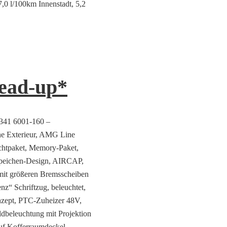
 7,0 l/100km Innenstadt, 5,2
ad-up*
9341 6001-160 –
ne Exterieur, AMG Line
chtpaket, Memory-Paket,
lspeichen-Design, AIRCAP,
mit größeren Bremsscheiben
 Schriftzug, beleuchtet,
Konzept, PTC-Zuheizer 48V,
dbeleuchtung mit Projektion
auf Kofferraumdeckel –