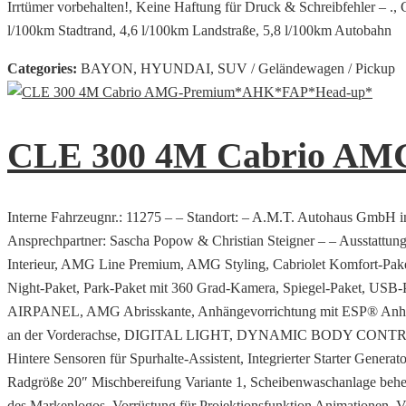
Irrtümer vorbehalten!, Keine Haftung für Druck & Schreibfehler – .,
l/100km Stadtrand, 4,6 l/100km Landstraße, 5,8 l/100km Autobahn
Categories:
BAYON, HYUNDAI, SUV / Geländewagen / Pickup
CLE 300 4M Cabrio A
Interne Fahrzeugnr.: 11275 – – Standort: – A.M.T. Autohaus GmbH i
Ansprechpartner: Sascha Popow & Christian Steigner – – Ausstatt
Interieur, AMG Line Premium, AMG Styling, Cabriolet Komfort-Pak
Night-Paket, Park-Paket mit 360 Grad-Kamera, Spiegel-Paket, USB-
AIRPANEL, AMG Abrisskante, Anhängevorrichtung mit ESP® Anhänger
an der Vorderachse, DIGITAL LIGHT, DYNAMIC BODY CONTROL Fahrw
Hintere Sensoren für Spurhalte-Assistent, Integrierter Starter Genera
Radgröße 20″ Mischbereifung Variante 1, Scheibenwaschanlage behei
des Markenlogos, Vorrüstung für Projektionsfunktion Animationen, 