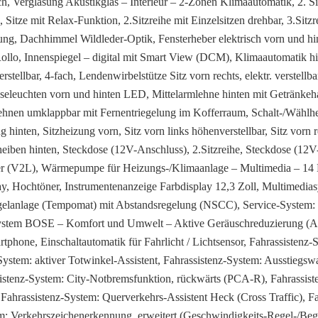
sch, Verglasung Akustikglas – Interieur – 2-Zonen Klimaautomatik, 2. Si
he, Sitze mit Relax-Funktion, 2.Sitzreihe mit Einzelsitzen drehbar, 3.Sitzr
htung, Dachhimmel Wildleder-Optik, Fensterheber elektrisch vorn und h
llo, Innenspiegel – digital mit Smart View (DCM), Klimaautomatik hin
erstellbar, 4-fach, Lendenwirbelstütze Sitz vorn rechts, elektr. verstellb
Leseleuchten vorn und hinten LED, Mittelarmlehne hinten mit Getränkeh
tzlehnen umklappbar mit Fernentriegelung im Kofferraum, Schalt-/Wählhe
 hinten, Sitzheizung vorn, Sitz vorn links höhenverstellbar, Sitz vorn r
heiben hinten, Steckdose (12V-Anschluss), 2.Sitzreihe, Steckdose (12
ker (V2L), Wärmepumpe für Heizungs-/Klimaanlage – Multimedia – 14 
y, Hochtöner, Instrumentenanzeige Farbdisplay 12,3 Zoll, Multimedia
egelanlage (Tempomat) mit Abstandsregelung (NSCC), Service-System: 
System BOSE – Komfort und Umwelt – Aktive Geräuschreduzierung (Ac
tphone, Einschaltautomatik für Fahrlicht / Lichtsensor, Fahrassistenz-
ystem: aktiver Totwinkel-Assistent, Fahrassistenz-System: Ausstiegsw
sistenz-System: City-Notbremsfunktion, rückwärts (PCA-R), Fahrassiste
 Fahrassistenz-System: Querverkehrs-Assistent Heck (Cross Traffic), F
m: Verkehrszeichenerkennung, erweitert (Geschwindigkeits-Regel-/Beg