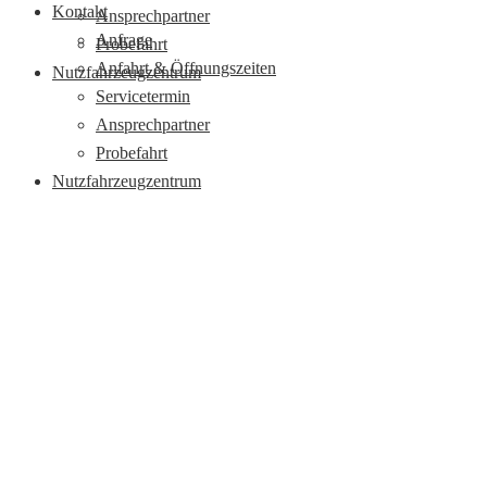
Kontakt
Ansprechpartner
Anfrage
Probefahrt
Anfahrt & Öffnungszeiten
Nutzfahrzeugzentrum
Servicetermin
Ansprechpartner
Probefahrt
Nutzfahrzeugzentrum